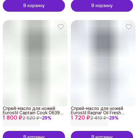
В корзину
В корзину
Спрей-масло для ножей
Спрей-масло для ножей
Eurostil Captain Cook 06395,
Eurostil Ragnar Oil Fresh
1 800 ₽
500 мл
1 720 ₽
06272, 500 мл
2 520 ₽
−
29
%
2 410 ₽
−
29
%
В корзину
В корзину