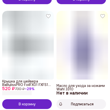
Крышка для шейвера
BaBylissPRO FoilFX01 FXFS1E
Масло для ухода за ножами
520 ₽
Chrome, 41100010
730 ₽
−
29
%
Wahl 3310
Нет в наличии
В корзину
Подписаться