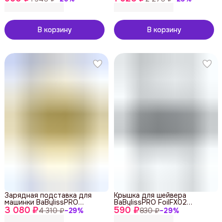
В корзину
В корзину
Зарядная подставка для
Крышка для шейвера
машинки BaBylissPRO
BaBylissPRO FoilFX02
3 080 ₽
FX8700GBASE, золотая
590 ₽
FXFS2GSE Gunsteel,
4 310 ₽
−
29
%
830 ₽
−
29
%
41100022