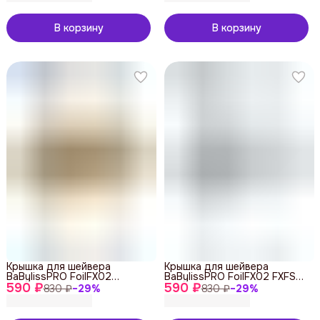
В корзину
В корзину
Крышка для шейвера
Крышка для шейвера
BaBylissPRO FoilFX02
BaBylissPRO FoilFX02 FXFS2E
590 ₽
FXFS2GE Gold, 41100023
590 ₽
Chrome, 41100021
830 ₽
−
29
%
830 ₽
−
29
%