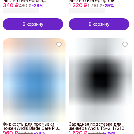
MRD Pro MRD-brush,
MRD Pro MRD-plug для
340 ₽
деревянная
1 220 ₽
машинок и триммеров
480 ₽
−
29
%
1 710 ₽
−
29
%
В корзину
В корзину
Жидкость для промывки
Зарядная подставка для
ножей Andis Blade Care Plus
шейвера Andis TS-2, 17210
960 ₽
7in1 12570, 473 мл
1 620 ₽
1 340 ₽
−
28
%
2 270 ₽
−
29
%