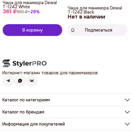
Чаша для маникюра Dewal
T-1242 White
Чаша для маникюра Dewal
361 ₽
510 ₽
−
29
%
T-1242 Black
Нет в наличии
В корзину
Подписаться
Интернет-магазин товаров для парикмахеров
Каталог по категориям
Фены, фен-щетки, аксессуары
Машинки, триммеры, шейверы
Каталог по брендам
Щипцы, плойки, стайлеры
BaByliss Pro
Расчёски, щетки, брашинги
Dewal
Информация для покупателей
Парикмахерские ножницы и бритвы
Harizma
Все категории