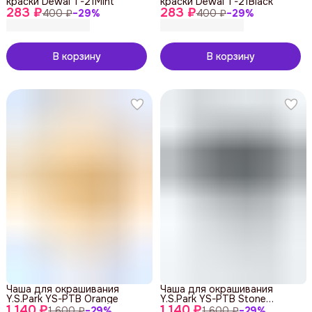
краски Dewal T-21Mint
краски Dewal T-21Black
283 ₽
283 ₽
400 ₽
−
29
%
400 ₽
−
29
%
В корзину
В корзину
Чаша для окрашивания
Чаша для окрашивания
Y.S.Park YS-PTB Orange
Y.S.Park YS-PTB Stone
1 140 ₽
1 140 ₽
Graphite
1 600 ₽
−
29
%
1 600 ₽
−
29
%