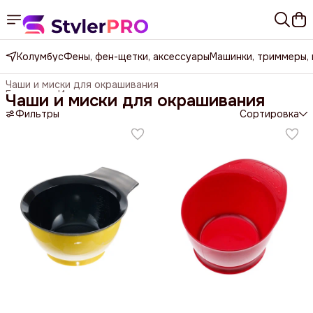
Колумбус
Фены, фен-щетки, аксессуары
Машинки, триммеры,
Чаши и миски для окрашивания
Главная
›
Инструменты для окрашивания
›
Чаши и миски для окрашивания
Фильтры
Сортировка