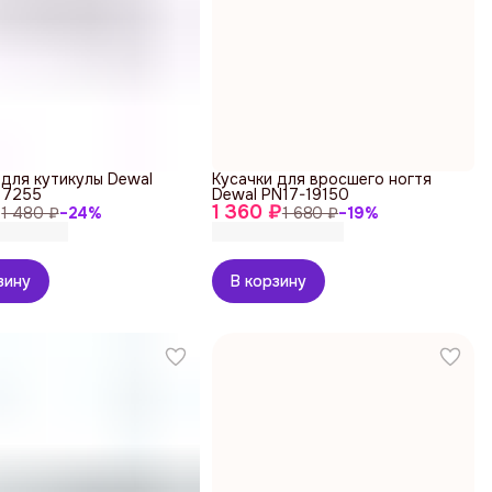
 для кутикулы Dewal
Кусачки для вросшего ногтя
17255
Dewal PN17-19150
₽
1 360 ₽
1 480 ₽
−
24
%
1 680 ₽
−
19
%
зину
В корзину