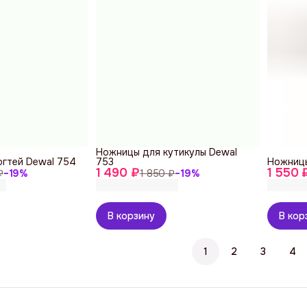
Ножницы для кутикулы Dewal
гтей Dewal 754
753
Ножницы
1 490 ₽
1 550 
₽
−
19
%
1 850 ₽
−
19
%
В корзину
В кор
1
2
3
4