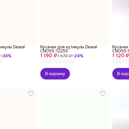
тикулы Dewal
Кусачки для кутикулы Dewal
Кусачки
CN055-12255
CN055-
1 190 ₽
1 120 
₽
−
24
%
1 570 ₽
−
24
%
В корзину
В кор