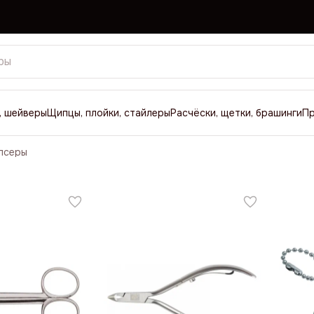
, шейверы
Щипцы, плойки, стайлеры
Расчёски, щетки, брашинги
П
ипсеры