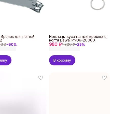
-брелок для ногтей
Ножницы-кусачки для вросшего
12
ногтя Dewal PN06-20060
980 ₽
30 ₽
−
50
%
1 300 ₽
−
25
%
зину
В корзину