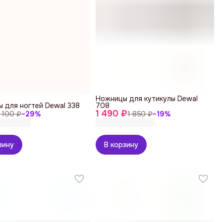
Ножницы для кутикулы Dewal
 для ногтей Dewal 338
708
1 490 ₽
1 100 ₽
−
29
%
1 850 ₽
−
19
%
зину
В корзину