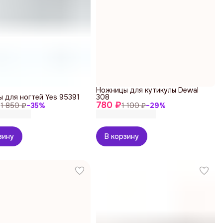
Ножницы для кутикулы Dewal
 для ногтей Yes 95391
308
₽
780 ₽
1 850 ₽
−
35
%
1 100 ₽
−
29
%
зину
В корзину