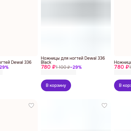
Ножницы для ногтей Dewal 336
гтей Dewal 336
Black
Ножницы
780 ₽
780 ₽
29
%
1 100 ₽
−
29
%
В корзину
В кор