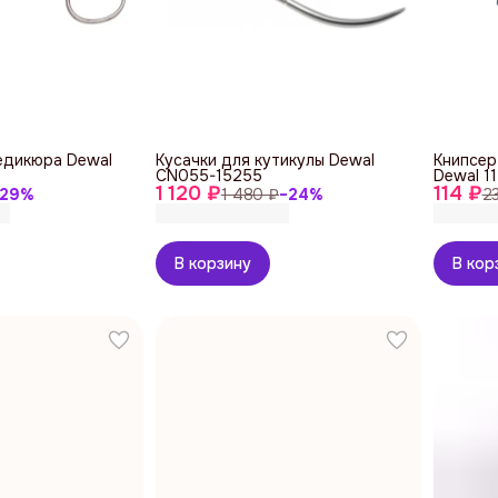
едикюра Dewal
Кусачки для кутикулы Dewal
Книпсер
CN055-15255
Dewal 1
1 120 ₽
114 ₽
29
%
1 480 ₽
−
24
%
2
В корзину
В кор