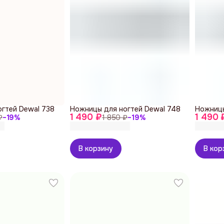
гтей Dewal 738
Ножницы для ногтей Dewal 748
Ножницы
1 490 ₽
1 490 
₽
−
19
%
1 850 ₽
−
19
%
В корзину
В кор