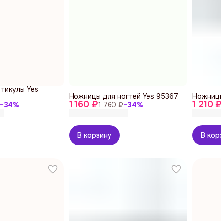
тикулы Yes
Ножницы для ногтей Yes 95367
Ножницы
1 160 ₽
1 210 
−
34
%
1 760 ₽
−
34
%
В корзину
В кор