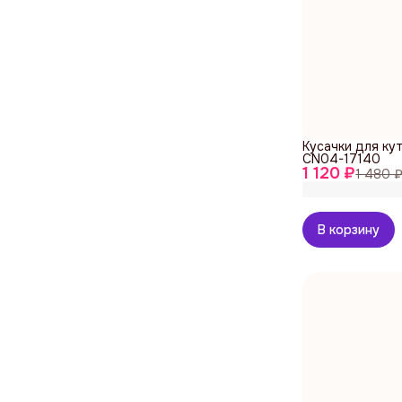
Кусачки для ку
CN04-17140
1 120 ₽
1 480 
В корзину