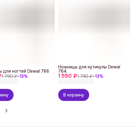
Ножницы для кутикулы Dewal
 для ногтей Dewal 766
764
₽
1 550 ₽
1 790 ₽
−
13
%
1 790 ₽
−
13
%
зину
В корзину