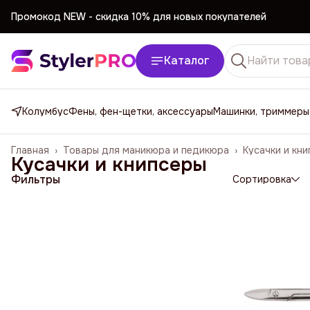
Промокод NEW -
cкидка 10% для новых покупателей
Каталог
Колумбус
Фены, фен-щетки, аксессуары
Машинки, триммеры
Главная
›
Товары для маникюра и педикюра
›
Кусачки и кн
Кусачки и книпсеры
Фильтры
Сортировка