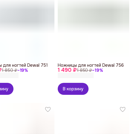
 для ногтей Dewal 751
Ножницы для ногтей Dewal 756
₽
1 490 ₽
1 850 ₽
−
19
%
1 850 ₽
−
19
%
зину
В корзину