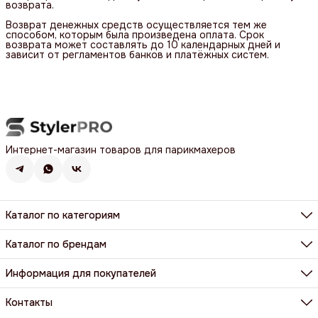
возврата.
Возврат денежных средств осуществляется тем же
способом, которым была произведена оплата. Срок
возврата может составлять до 10 календарных дней и
зависит от регламентов банков и платёжных систем.
Интернет-магазин товаров для парикмахеров
Каталог по категориям
Фены, фен-щетки, аксессуары
Машинки, триммеры, шейверы
Каталог по брендам
Щипцы, плойки, стайлеры
BaByliss Pro
Расчёски, щетки, брашинги
Dewal
Информация для покупателей
Парикмахерские ножницы и бритвы
Harizma
Все категории
Доставка и оплата
Wahl
Контакты и реквизиты
Контакты
Y.S. Park
Гарантия и возврат
Все бренды