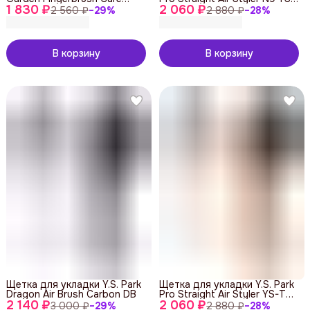
1 830 ₽
Iconic Boar&Nylon Orange
2 060 ₽
T09 Blue
2 560 ₽
−
29
%
2 880 ₽
−
28
%
Dream
В корзину
В корзину
Щетка для укладки Y.S. Park
Щетка для укладки Y.S. Park
Dragon Air Brush Carbon DB
Pro Straight Air Styler YS-T09
2 140 ₽
2 060 ₽
Orange
3 000 ₽
−
29
%
2 880 ₽
−
28
%