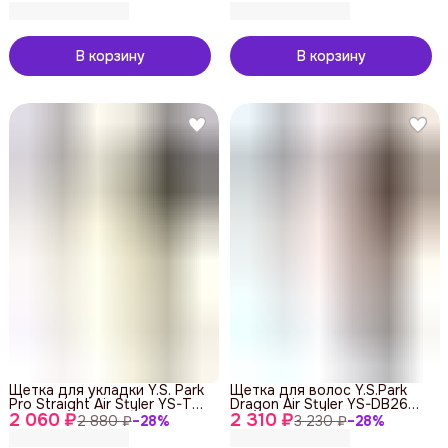
В корзину
В корзину
Щетка для укладки Y.S. Park
Щетка для волос Y.S.Park
Pro Straight Air Styler YS-T09
Dragon Air Styler YS-DB26
2 060 ₽
Yellow
2 310 ₽
Choco Mix
2 880 ₽
−
28
%
3 230 ₽
−
28
%