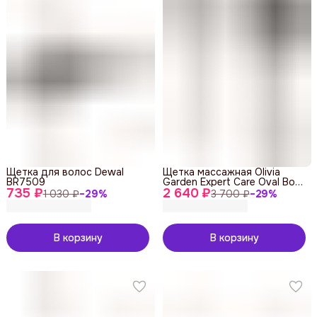
Щетка для волос Dewal
Щетка массажная Olivia
BR7509
Garden Expert Care Oval Boar
735 ₽
2 640 ₽
Bristles Silver
1 030 ₽
−
29
%
3 700 ₽
−
29
%
В корзину
В корзину