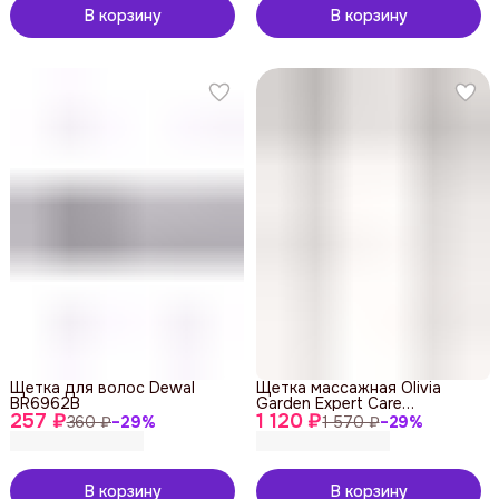
В корзину
В корзину
Щетка для волос Dewal
Щетка массажная Olivia
BR6962B
Garden Expert Care
257 ₽
1 120 ₽
Rectangular Nylon Bristles
360 ₽
−
29
%
1 570 ₽
−
29
%
Silver S
В корзину
В корзину