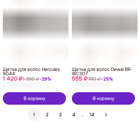
Щетка для волос Hercules
Щетка для волос Dewal BR-
9044
WC307
1 420 ₽
555 ₽
1 990 ₽
−
29
%
780 ₽
−
29
%
В корзину
В корзину
…
1
2
3
4
14