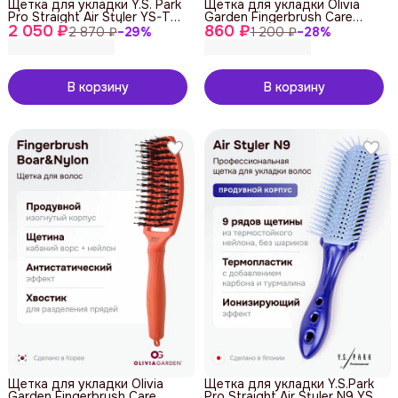
Щетка для укладки Y.S. Park
Щетка для укладки Olivia
Pro Straight Air Styler YS-T09
Garden Fingerbrush Care
2 050 ₽
Carbon
860 ₽
Iconic Boar&Nylon Yellow
2 870 ₽
−
29
%
1 200 ₽
−
28
%
Sunshine
В корзину
В корзину
Щетка для укладки Olivia
Щетка для укладки Y.S.Park
Garden Fingerbrush Care
Pro Straight Air Styler N9 YS-