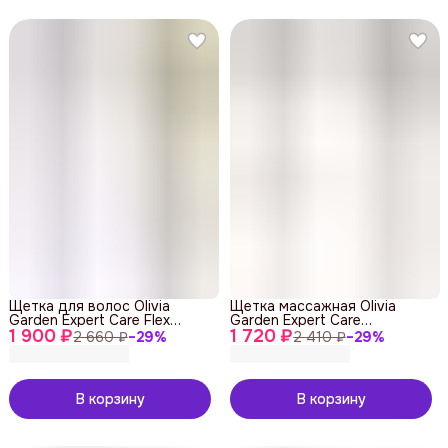
Щетка для волос Olivia
Щетка массажная Olivia
Garden Expert Care Flex
Garden Expert Care
1 900 ₽
Boar&Nylon Bristles
1 720 ₽
Rectangular Nylon Bristles
2 660 ₽
−
29
%
2 410 ₽
−
29
%
Gold&Brown
Silver L
В корзину
В корзину