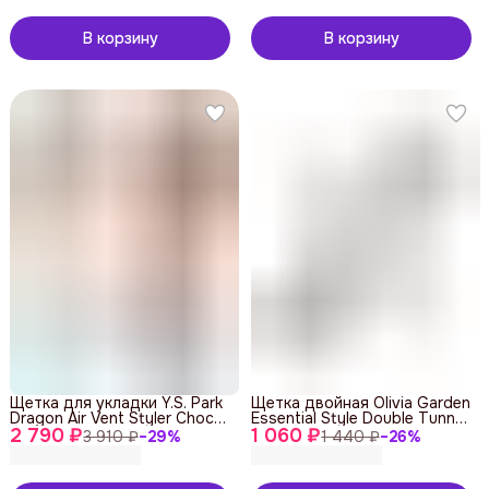
В корзину
В корзину
Щетка для укладки Y.S. Park
Щетка двойная Olivia Garden
Dragon Air Vent Styler Choco
Essential Style Double Tunnel
2 790 ₽
Mix
1 060 ₽
Nylon Double Silver
3 910 ₽
−
29
%
1 440 ₽
−
26
%