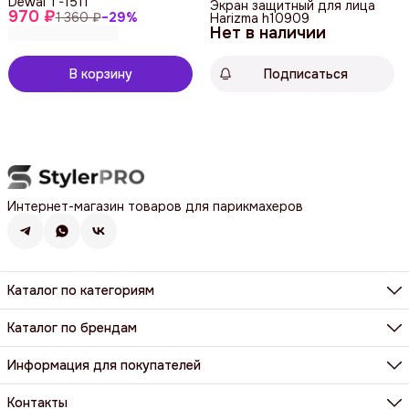
Dewal T-1511
Экран защитный для лица
970 ₽
1 360 ₽
−
29
%
Harizma h10909
Нет в наличии
В корзину
Подписаться
Интернет-магазин товаров для парикмахеров
Каталог по категориям
Фены, фен-щетки, аксессуары
Машинки, триммеры, шейверы
Каталог по брендам
Щипцы, плойки, стайлеры
BaByliss Pro
Расчёски, щетки, брашинги
Dewal
Информация для покупателей
Парикмахерские ножницы и бритвы
Harizma
Все категории
Доставка и оплата
Wahl
Контакты и реквизиты
Контакты
Y.S. Park