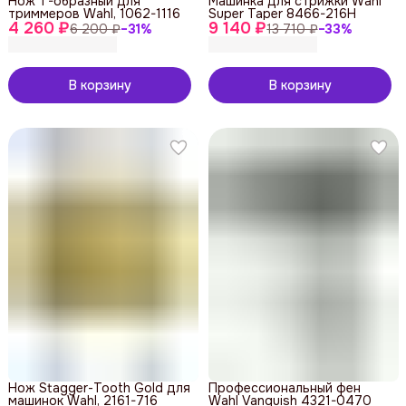
Нож T-образный для
Машинка для стрижки Wahl
триммеров Wahl, 1062-1116
Super Taper 8466-216H
4 260 ₽
9 140 ₽
6 200 ₽
−
31
%
13 710 ₽
−
33
%
В корзину
В корзину
Нож Stagger-Tooth Gold для
Профессиональный фен
машинок Wahl, 2161-716
Wahl Vanquish 4321-0470