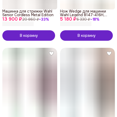
Машинка для стрижки Wahl
Нож Wedge для машинки
Senior Cordless Metal Edition
Wahl Legend 8147-416H,
13 900 ₽
5 180 ₽
2228-416
20 860 ₽
−
33
%
6 330 ₽
−
18
%
В корзину
В корзину