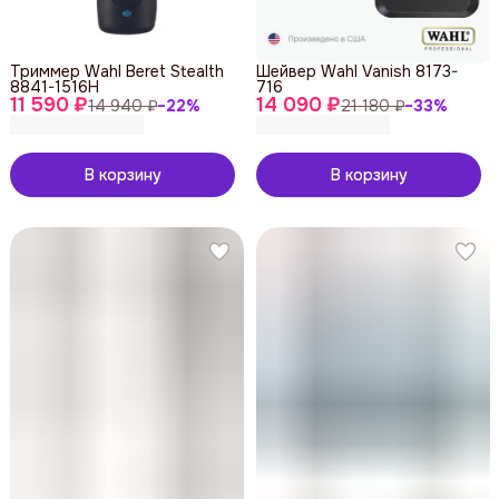
Триммер Wahl Beret Stealth
Шейвер Wahl Vanish 8173-
8841-1516H
716
11 590 ₽
14 090 ₽
14 940 ₽
−
22
%
21 180 ₽
−
33
%
В корзину
В корзину