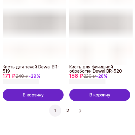
Кисть для теней Dewal BR-
Кисть для финишной
519
обработки Dewal BR-520
171 ₽
158 ₽
240 ₽
−
29
%
220 ₽
−
28
%
В корзину
В корзину
1
2