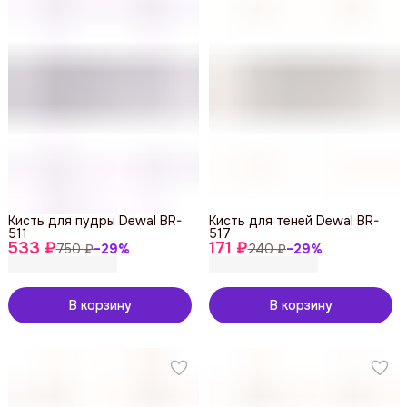
Кисть для пудры Dewal BR-
Кисть для теней Dewal BR-
511
517
533 ₽
171 ₽
750 ₽
−
29
%
240 ₽
−
29
%
В корзину
В корзину