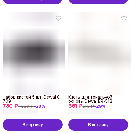
Набор кистей 5 шт. Dewal C-
Кисть для тональной
709
основы Dewal BR-512
780 ₽
361 ₽
1 090 ₽
−
28
%
510 ₽
−
29
%
В корзину
В корзину