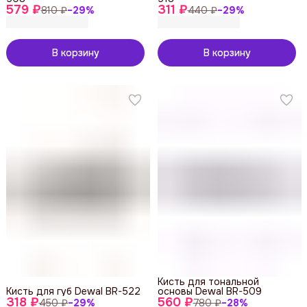
579 ₽
311 ₽
810 ₽
−
29
%
440 ₽
−
29
%
В корзину
В корзину
Кисть для тональной
Кисть для губ Dewal BR-522
основы Dewal BR-509
318 ₽
560 ₽
450 ₽
−
29
%
780 ₽
−
28
%