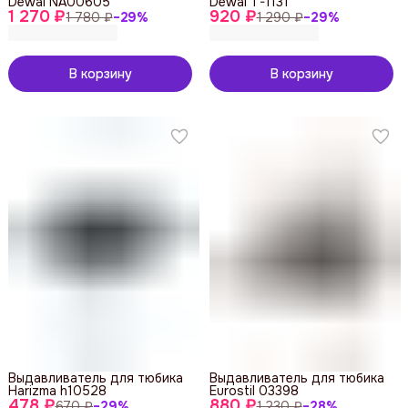
Dewal NA00605
Dewal T-1131
1 270 ₽
920 ₽
1 780 ₽
−
29
%
1 290 ₽
−
29
%
В корзину
В корзину
Выдавливатель для тюбика
Выдавливатель для тюбика
Harizma h10528
Eurostil 03398
478 ₽
880 ₽
670 ₽
−
29
%
1 230 ₽
−
28
%