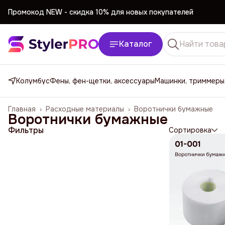
Промокод NEW -
cкидка 10% для новых покупателей
Промокод NEW -
cкидка 10% для новых покупателей
Каталог
Колумбус
Фены, фен-щетки, аксессуары
Машинки, триммеры
Главная
›
Расходные материалы
›
Воротнички бумажные
Воротнички бумажные
Фильтры
Сортировка