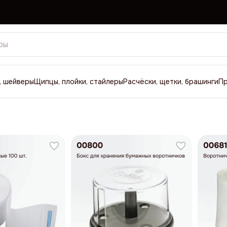
, шейверы
Щипцы, плойки, стайлеры
Расчёски, щетки, брашинги
П