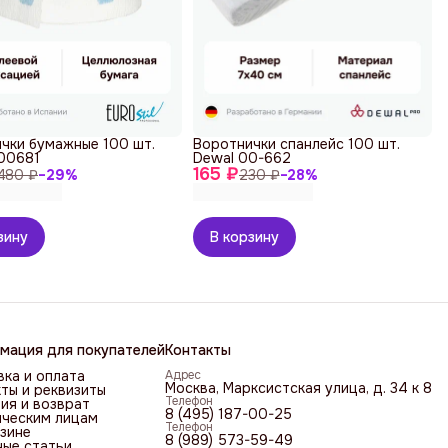
чки бумажные 100 шт.
Воротнички спанлейс 100 шт.
 00681
Dewal 00-662
165 ₽
480 ₽
−
29
%
230 ₽
−
28
%
зину
В корзину
мация для покупателей
Контакты
ка и оплата
Адрес
Москва, Марксистская улица, д. 34 к 8
ты и реквизиты
Телефон
ия и возврат
8 (495) 187-00-25
ческим лицам
Телефон
зине
8 (989) 573-59-49
ные статьи