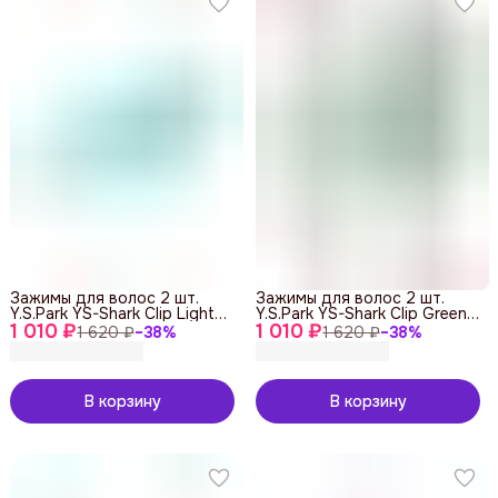
Зажимы для волос 2 шт.
Зажимы для волос 2 шт.
Y.S.Park YS-Shark Clip Light
Y.S.Park YS-Shark Clip Green
1 010 ₽
Blue Metal
1 010 ₽
Metal
1 620 ₽
−
38
%
1 620 ₽
−
38
%
В корзину
В корзину