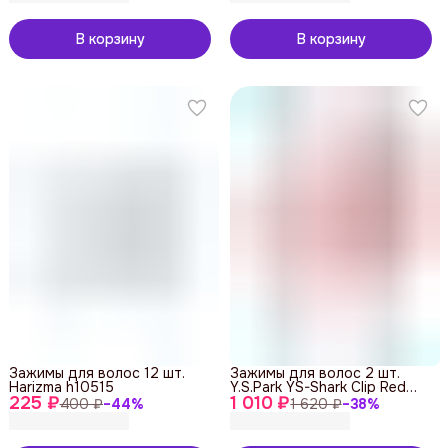
В корзину
В корзину
Зажимы для волос 12 шт.
Зажимы для волос 2 шт.
Harizma h10515
Y.S.Park YS-Shark Clip Red
225 ₽
1 010 ₽
Metal
400 ₽
−
44
%
1 620 ₽
−
38
%