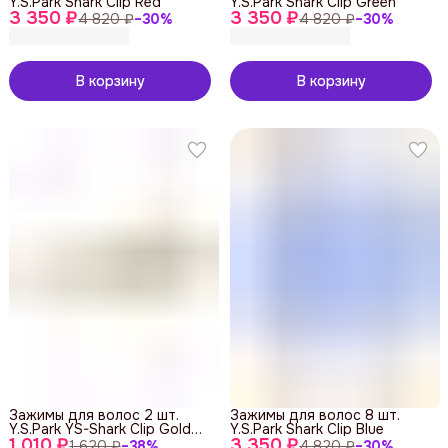
Y.S.Park Shark Clip Red
Y.S.Park Shark Clip Green
3 350 ₽
3 350 ₽
4 820 ₽
−
30
%
4 820 ₽
−
30
%
В корзину
В корзину
Зажимы для волос 2 шт.
Зажимы для волос 8 шт.
Y.S.Park YS-Shark Clip Gold
Y.S.Park Shark Clip Blue
1 010 ₽
Metal
3 350 ₽
1 620 ₽
−
38
%
4 820 ₽
−
30
%