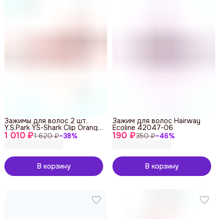
Зажимы для волос 2 шт.
Зажим для волос Hairway
Y.S.Park YS-Shark Clip Orange
Ecoline 42047-06
1 010 ₽
Metal
190 ₽
1 620 ₽
−
38
%
350 ₽
−
46
%
В корзину
В корзину