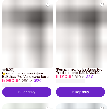
Фен для волос BaByliss Pro
5.0
(
1
)
Prodigio Ionic BAB6730IRE,
Профессиональный фен
6 010 ₽
профессиональный
BaByliss Pro Veneziano Ionic
8 810 ₽
−
32
%
5 980 ₽
BAB6610INRE
9 250 ₽
−
35
%
В корзину
В корзину