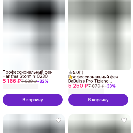
Профессиональный фен
5.0
(
1
)
Harizma Storm h10230
Профессиональный фен
5 166 ₽
BaByliss Pro Tiziano
7 630 ₽
−
32
%
5 250 ₽
BAB6310RE
7 870 ₽
−
33
%
В корзину
В корзину