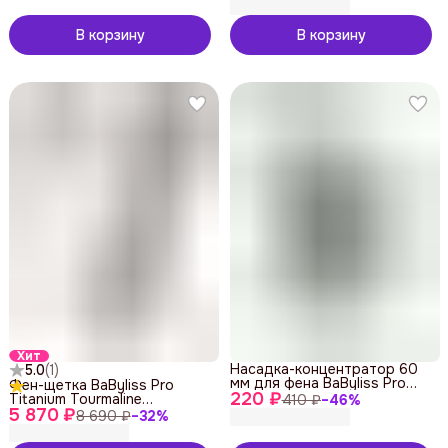
В корзину
В корзину
Хит
Насадка-концентратор 60
5.0
(
1
)
мм для фена BaByliss Pro
Фен-щетка BaByliss Pro
220 ₽
BABBEVJA201
Titanium Tourmaline
410 ₽
−
46
%
5 870 ₽
BAB2676TTE
8 690 ₽
−
32
%