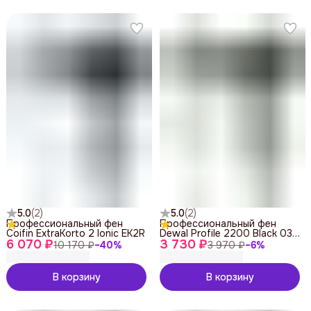
5.0
(
2
)
5.0
(
2
)
Профессиональный фен
Профессиональный фен
Coifin ExtraKorto 2 Ionic EK2R
Dewal Profile 2200 Black 03-
6 070 ₽
3 730 ₽
120
10 170 ₽
−
40
%
3 970 ₽
−
6
%
В корзину
В корзину