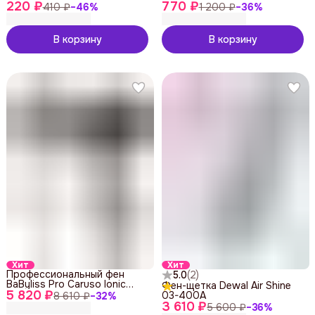
220 ₽
BABBCLNE201
770 ₽
410 ₽
−
46
%
1 200 ₽
−
36
%
В корзину
В корзину
Хит
Хит
Профессиональный фен
5.0
(
2
)
BaByliss Pro Caruso Ionic
Фен-щетка Dewal Air Shine
5 820 ₽
BAB6510IRE
03-400A
8 610 ₽
−
32
%
3 610 ₽
5 600 ₽
−
36
%