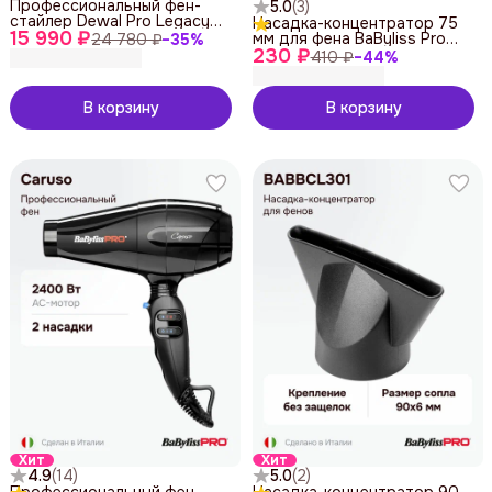
Профессиональный фен-
5.0
(
3
)
стайлер Dewal Pro Legacy
Насадка-концентратор 75
15 990 ₽
LD-2203
мм для фена BaByliss Pro
24 780 ₽
−
35
%
230 ₽
BABBCLNE101
410 ₽
−
44
%
В корзину
В корзину
Хит
Хит
4.9
(
14
)
5.0
(
2
)
Профессиональный фен
Насадка-концентратор 90