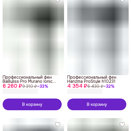
Профессиональный фен
Профессиональный фен
BaByliss Pro Murano Ionic
Harizma ProStyle h10231
6 260 ₽
BAB6160INRE
4 354 ₽
9 310 ₽
−
33
%
6 430 ₽
−
32
%
В корзину
В корзину