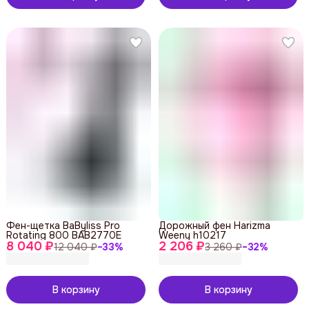
Фен-щетка BaByliss Pro
Дорожный фен Harizma
Rotating 800 BAB2770E
Weeny h10217
8 040 ₽
2 206 ₽
12 040 ₽
−
33
%
3 260 ₽
−
32
%
В корзину
В корзину