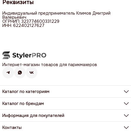
Реквизиты
Индивидуальный предприниматель Климов Дмитрий
Валерьевич
ОГРНИП: 323774600331229
ИНН: 622402127627
Интернет-магазин товаров для парикмахеров
Каталог по категориям
Фены, фен-щетки, аксессуары
Машинки, триммеры, шейверы
Каталог по брендам
Щипцы, плойки, стайлеры
BaByliss Pro
Расчёски, щетки, брашинги
Dewal
Информация для покупателей
Парикмахерские ножницы и бритвы
Harizma
Все категории
Доставка и оплата
Wahl
Контакты и реквизиты
Контакты
Y.S. Park