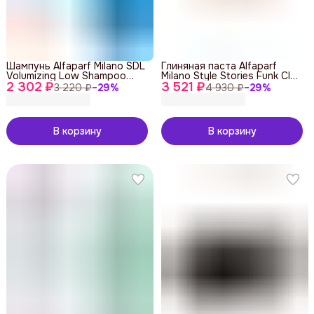
Шампунь Alfaparf Milano SDL
Глиняная паста Alfaparf
Volumizing Low Shampoo
Milano Style Stories Funk Clay
2 302 ₽
250 ml
3 521 ₽
100 ml
3 220 ₽
−
29
%
4 930 ₽
−
29
%
В корзину
В корзину