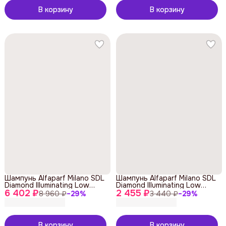
В корзину
В корзину
Шампунь Alfaparf Milano SDL
Шампунь Alfaparf Milano SDL
Diamond Illuminating Low
Diamond Illuminating Low
6 402 ₽
Shampoo 1000 ml
2 455 ₽
Shampoo 250 ml
8 960 ₽
−
29
%
3 440 ₽
−
29
%
В корзину
В корзину