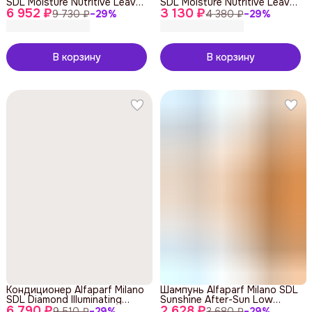
SDL Moisture Nutritive Leave-
SDL Moisture Nutritive Leave-
6 952 ₽
In Conditioner 1000 ml
3 130 ₽
In Conditioner 200 ml
9 730 ₽
−
29
%
4 380 ₽
−
29
%
В корзину
В корзину
Кондиционер Alfaparf Milano
Шампунь Alfaparf Milano SDL
SDL Diamond Illuminating
Sunshine After-Sun Low
6 790 ₽
Conditioner 1000 ml
2 628 ₽
Shampoo 250 ml
9 510 ₽
−
29
%
3 680 ₽
−
29
%