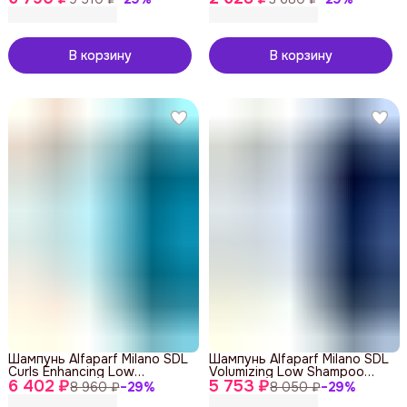
В корзину
В корзину
Шампунь Alfaparf Milano SDL
Шампунь Alfaparf Milano SDL
Curls Enhancing Low
Volumizing Low Shampoo
6 402 ₽
Shampoo 1000 ml
5 753 ₽
1000 ml
8 960 ₽
−
29
%
8 050 ₽
−
29
%