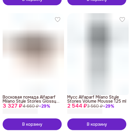
Восковая помада Alfaparf
Мусс Alfaparf Milano Style
Milano Style Stories Glossy
Stories Volume Mousse 125 ml
3 327 ₽
Pomade 100 ml
2 544 ₽
4 660 ₽
−
29
%
3 560 ₽
−
29
%
В корзину
В корзину