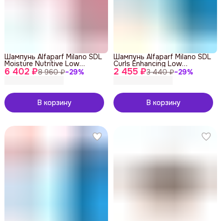
Шампунь Alfaparf Milano SDL
Шампунь Alfaparf Milano SDL
Moisture Nutritive Low
Curls Enhancing Low
6 402 ₽
Shampoo 1000 ml
2 455 ₽
Shampoo 250 ml
8 960 ₽
−
29
%
3 440 ₽
−
29
%
В корзину
В корзину