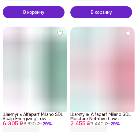
В корзину
В корзину
Шампунь Alfaparf Milano SDL
Шампунь Alfaparf Milano SDL
Scalp Energizing Low
Moisture Nutritive Low
6 305 ₽
Shampoo 1000 ml
2 455 ₽
Shampoo 250 ml
8 830 ₽
−
29
%
3 440 ₽
−
29
%