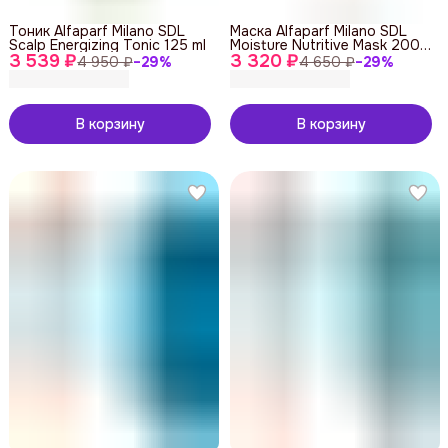
Тоник Alfaparf Milano SDL
Маска Alfaparf Milano SDL
Scalp Energizing Tonic 125 ml
Moisture Nutritive Mask 200
3 539 ₽
3 320 ₽
ml
4 950 ₽
−
29
%
4 650 ₽
−
29
%
В корзину
В корзину