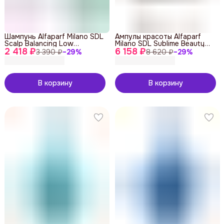
Шампунь Alfaparf Milano SDL
Ампулы красоты Alfaparf
Scalp Balancing Low
Milano SDL Sublime Beauty
2 418 ₽
Shampoo 250 ml
6 158 ₽
Genesis 12х13 ml
3 390 ₽
−
29
%
8 620 ₽
−
29
%
В корзину
В корзину