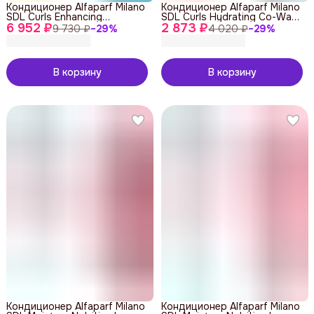
Кондиционер Alfaparf Milano
Кондиционер Alfaparf Milano
SDL Curls Enhancing
SDL Curls Hydrating Co-Wash
6 952 ₽
Conditioner 1000 ml
2 873 ₽
200 ml
9 730 ₽
−
29
%
4 020 ₽
−
29
%
В корзину
В корзину
Кондиционер Alfaparf Milano
Кондиционер Alfaparf Milano