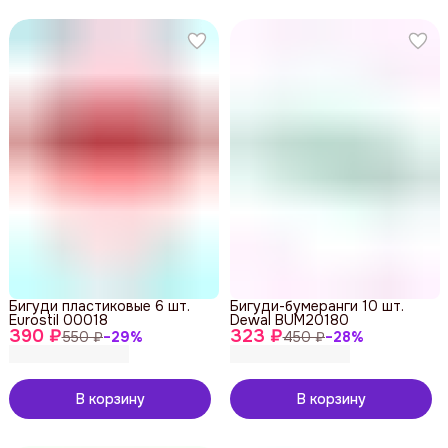
Бигуди пластиковые 6 шт.
Бигуди-бумеранги 10 шт.
Eurostil 00018
Dewal BUM20180
390 ₽
323 ₽
550 ₽
−
29
%
450 ₽
−
28
%
В корзину
В корзину