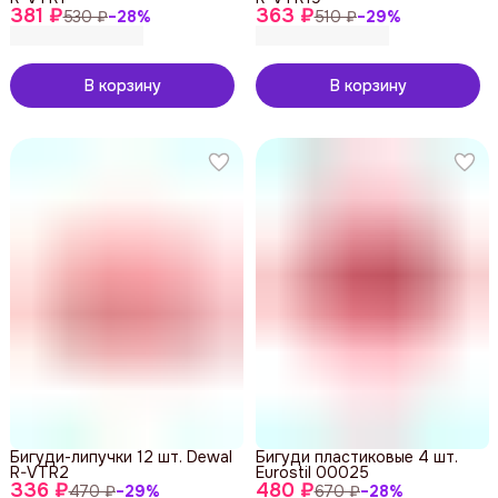
381 ₽
363 ₽
530 ₽
−
28
%
510 ₽
−
29
%
В корзину
В корзину
Бигуди-липучки 12 шт. Dewal
Бигуди пластиковые 4 шт.
R-VTR2
Eurostil 00025
336 ₽
480 ₽
470 ₽
−
29
%
670 ₽
−
28
%