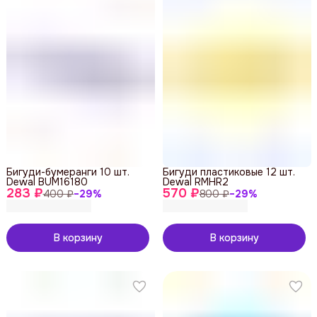
Бигуди-бумеранги 10 шт.
Бигуди пластиковые 12 шт.
Dewal BUM16180
Dewal RMHR2
283 ₽
570 ₽
400 ₽
−
29
%
800 ₽
−
29
%
В корзину
В корзину