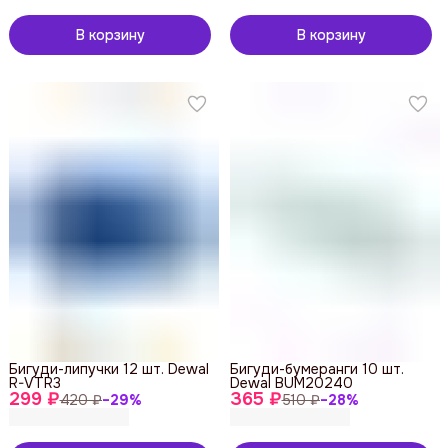
В корзину
В корзину
Бигуди-липучки 12 шт. Dewal
Бигуди-бумеранги 10 шт.
R-VTR3
Dewal BUM20240
299 ₽
365 ₽
420 ₽
−
29
%
510 ₽
−
28
%