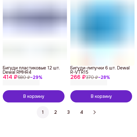
Бигуди пластиковые 12 шт.
Бигуди-липучки 6 шт. Dewal
Dewal RMHR4
R-VTR15
414 ₽
266 ₽
580 ₽
−
29
%
370 ₽
−
28
%
В корзину
В корзину
1
2
3
4