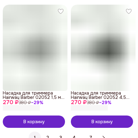
Насадка для триммера
Насадка для триммера
Hairway Barber 02052 1,5 мм,
Hairway Barber 02052 4,5
270 ₽
21058
270 ₽
мм, 21059
380 ₽
−
29
%
380 ₽
−
29
%
В корзину
В корзину
…
1
2
3
4
7