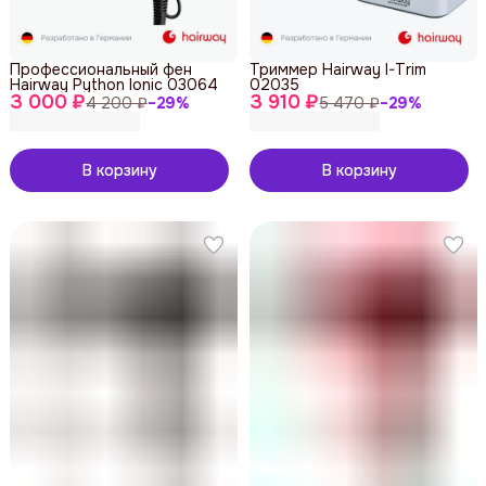
Профессиональный фен
Триммер Hairway I-Trim
Hairway Python Ionic 03064
02035
3 000 ₽
3 910 ₽
4 200 ₽
−
29
%
5 470 ₽
−
29
%
В корзину
В корзину