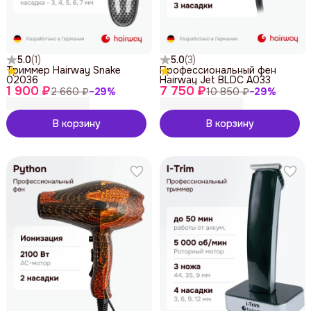
5.0
(
1
)
5.0
(
3
)
Триммер Hairway Snake
Профессиональный фен
02036
Hairway Jet BLDC A033
1 900 ₽
7 750 ₽
2 660 ₽
−
29
%
10 850 ₽
−
29
%
В корзину
В корзину