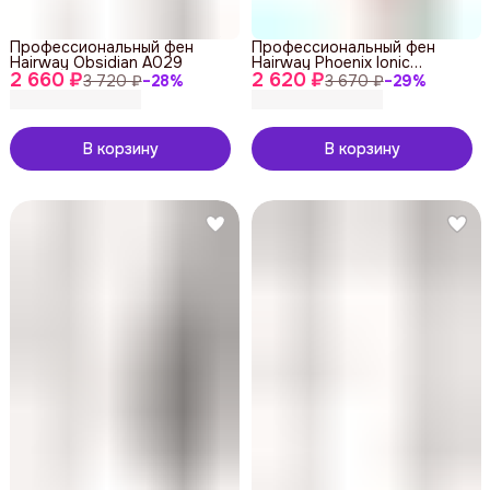
Профессиональный фен
Профессиональный фен
Hairway Obsidian A029
Hairway Phoenix Ionic
2 660 ₽
2 620 ₽
Compact
3 720 ₽
−
28
%
3 670 ₽
−
29
%
В корзину
В корзину