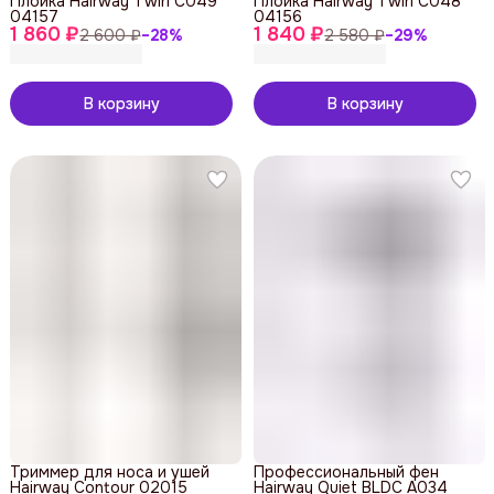
Плойка Hairway Twirl C049
Плойка Hairway Twirl C048
04157
04156
1 860 ₽
1 840 ₽
2 600 ₽
−
28
%
2 580 ₽
−
29
%
В корзину
В корзину
Триммер для носа и ушей
Профессиональный фен
Hairway Contour 02015
Hairway Quiet BLDC A034