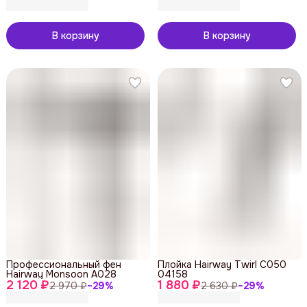
В корзину
В корзину
Профессиональный фен
Плойка Hairway Twirl C050
Hairway Monsoon A028
04158
2 120 ₽
1 880 ₽
2 970 ₽
−
29
%
2 630 ₽
−
29
%