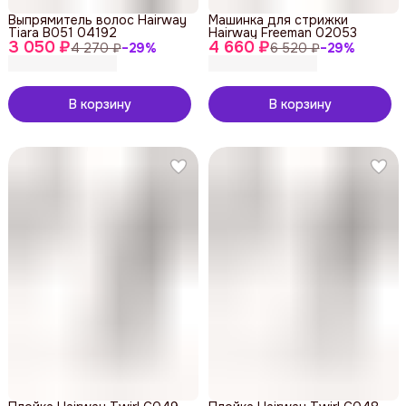
Выпрямитель волос Hairway
Машинка для стрижки
Tiara B051 04192
Hairway Freeman 02053
3 050 ₽
4 660 ₽
4 270 ₽
−
29
%
6 520 ₽
−
29
%
В корзину
В корзину