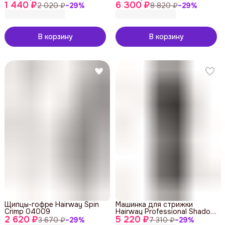
1 440 ₽
6 300 ₽
2 020 ₽
−
29
%
8 820 ₽
−
29
%
В корзину
В корзину
Щипцы-гофре Hairway Spin
Машинка для стрижки
Crimp 04009
Hairway Professional Shadow
2 620 ₽
5 220 ₽
02054
3 670 ₽
−
29
%
7 310 ₽
−
29
%