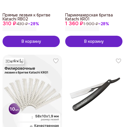
Прямые лезвия к бритве
Парикмахерская бритва
Katachi RB02
Katachi KR01
310 ₽
1 360 ₽
430 ₽
−
28
%
1 900 ₽
−
28
%
В корзину
В корзину