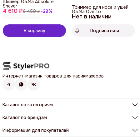
Шейвер Ga.Ma Absolute
Shaver
Триммер для носа и ушей
4 610 ₽
6 450 ₽
−
29
%
Ga.Ma Ovetto
Нет в наличии
В корзину
Подписаться
Интернет-магазин товаров для парикмахеров
Каталог по категориям
Фены, фен-щетки, аксессуары
Машинки, триммеры, шейверы
Каталог по брендам
Щипцы, плойки, стайлеры
BaByliss Pro
Расчёски, щетки, брашинги
Dewal
Информация для покупателей
Парикмахерские ножницы и бритвы
Harizma
Все категории
Доставка и оплата
Wahl