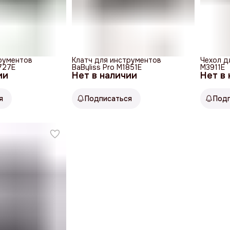
рументов
Клатч для инструментов
Чехол д
3727E
BaByliss Pro M1851E
M3911E
ии
Нет в наличии
Нет в
я
Подписаться
Под