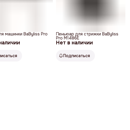
ля машинки BaByliss Pro
Пеньюар для стрижки BaByliss
Pro M1486E
 наличии
Нет в наличии
писаться
Подписаться