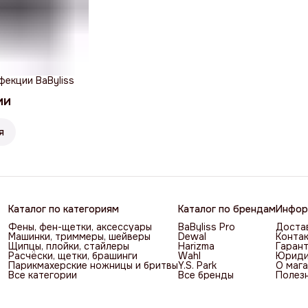
фекции BaByliss
ии
я
Каталог по категориям
Каталог по брендам
Инфор
Фены, фен-щетки, аксессуары
BaByliss Pro
Достав
Машинки, триммеры, шейверы
Dewal
Контак
Щипцы, плойки, стайлеры
Harizma
Гарант
Расчёски, щетки, брашинги
Wahl
Юриди
Парикмахерские ножницы и бритвы
Y.S. Park
О мага
Все категории
Все бренды
Полез