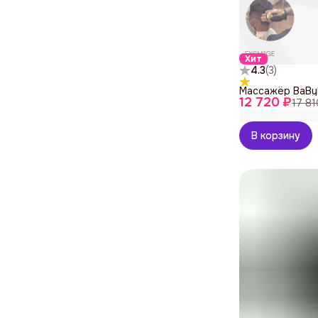
Хит
4.3
(
3
)
Массажёр BaByl
12 720 ₽
17 81
В корзину