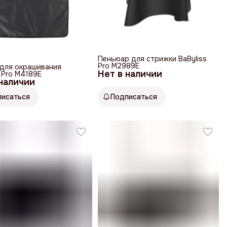
Пеньюар для стрижки BaByliss
Pro M2989E
для окрашивания
Нет в наличии
s Pro M4189E
 наличии
писаться
Подписаться