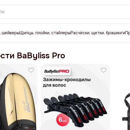
, шейверы
Щипцы, плойки, стайлеры
Расчёски, щетки, брашинги
П
ти BaByliss Pro