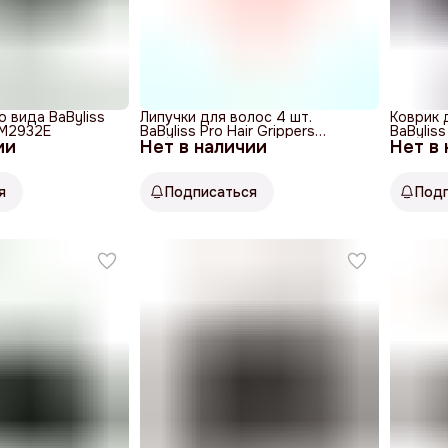
о вида BaByliss
Липучки для волос 4 шт.
Коврик 
k M2932E
BaByliss Pro Hair Grippers
BaBylis
ии
Нет в наличии
M3679E
Нет в
я
Подписаться
Под