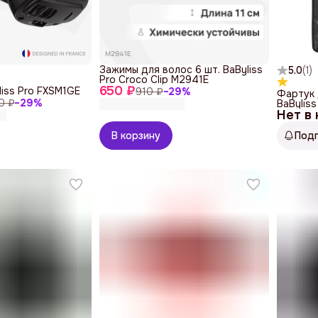
Зажимы для волос 6 шт. BaByliss
5.0
(
1
)
Pro Croco Clip M2941E
650 ₽
iss Pro FXSM1GE
910 ₽
−
29
%
Фартук 
0 ₽
−
29
%
BaBylis
Нет в
В корзину
Под