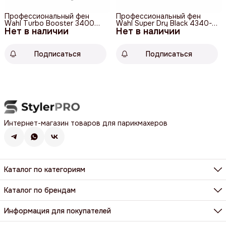
Профессиональный фен
Профессиональный фен
Wahl Turbo Booster 3400
Wahl Super Dry Black 4340-
Нет в наличии
Ergolight
Нет в наличии
0470
Подписаться
Подписаться
Интернет-магазин товаров для парикмахеров
Каталог по категориям
Фены, фен-щетки, аксессуары
Машинки, триммеры, шейверы
Каталог по брендам
Щипцы, плойки, стайлеры
BaByliss Pro
Расчёски, щетки, брашинги
Dewal
Информация для покупателей
Парикмахерские ножницы и бритвы
Harizma
Все категории
Доставка и оплата
Wahl