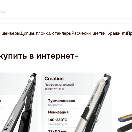
, шейверы
Щипцы, плойки, стайлеры
Расчёски, щетки, брашинги
П
купить в интернет-