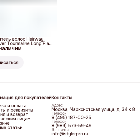
тель волос Hairway
ver Tourmaline Long Plate
 наличии
писаться
мация для покупателей
Контакты
ка и оплата
Адрес
Москва, Марксистская улица, д. 34 к 8
ты и реквизиты
Телефон
ия и возврат
8 (495) 187-00-25
ческим лицам
Телефон
зине
8 (989) 573-59-49
ные статьи
Эл. почта
info@stylerpro.ru