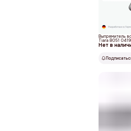
Выпрямитель во
Tiara B051 041
Нет в налич
Подписатьс