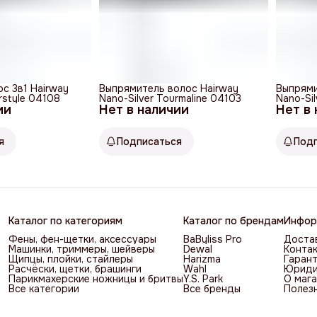
с 3в1 Hairway
Выпрямитель волос Hairway
Выпрями
irstyle 04108
Nano-Silver Tourmaline 04103
Nano-Sil
ии
Нет в наличии
Нет в
04102
я
Подписаться
Под
Каталог по категориям
Каталог по брендам
Инфор
Фены, фен-щетки, аксессуары
BaByliss Pro
Достав
Машинки, триммеры, шейверы
Dewal
Контак
Щипцы, плойки, стайлеры
Harizma
Гарант
Расчёски, щетки, брашинги
Wahl
Юриди
Парикмахерские ножницы и бритвы
Y.S. Park
О мага
Все категории
Все бренды
Полез