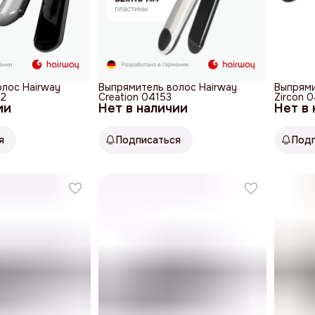
лос Hairway
Выпрямитель волос Hairway
Выпрями
92
Creation 04153
Zircon 
ии
Нет в наличии
Нет в
я
Подписаться
Под