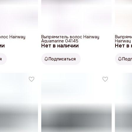
лос Hairway
Выпрямитель волос Hairway
Выпрями
Aquamarine 04145
Hairway
ии
Нет в наличии
Нет в
я
Подписаться
Под