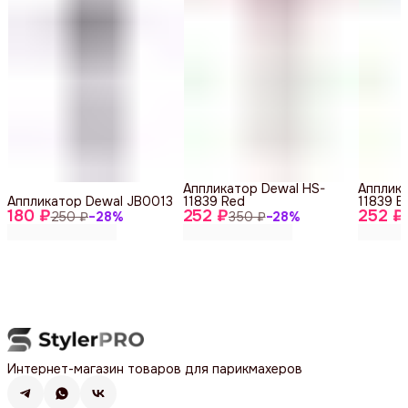
Аппликатор Dewal HS-
Апплика
Аппликатор Dewal JB0013
11839 Red
11839 B
180 ₽
252 ₽
252 ₽
250 ₽
−
28
%
350 ₽
−
28
%
Интернет-магазин товаров для парикмахеров