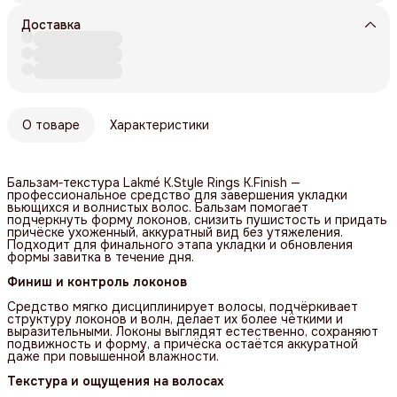
Доставка
О товаре
Характеристики
Бальзам‑текстура Lakmé K.Style Rings K.Finish —
профессиональное средство для завершения укладки
вьющихся и волнистых волос. Бальзам помогает
подчеркнуть форму локонов, снизить пушистость и придать
причёске ухоженный, аккуратный вид без утяжеления.
Подходит для финального этапа укладки и обновления
формы завитка в течение дня.
Финиш и контроль локонов
Средство мягко дисциплинирует волосы, подчёркивает
структуру локонов и волн, делает их более чёткими и
выразительными. Локоны выглядят естественно, сохраняют
подвижность и форму, а причёска остаётся аккуратной
даже при повышенной влажности.
Текстура и ощущения на волосах