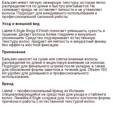
Бальзам имеет лёгкую, нежирную текстуру, которая легко
распределяется по длине и быстро впитывается. Не
склеивает пряди, не оставляет липкости и не утяжеляет
волосы. Подходит для ежедневного использования и
профессиональной салонной работы.
Уход и внешний вид
Lakmé K.Style Rings K.Finish помогает уменьшить сухость и
пушение, делает волосы более гладкими и визуально
ухоженными. Средство подчёркивает естественную
текстуру волос, придаёт им мягкость и аккуратный финиш
без эффекта жёсткой фиксации.
Применение
Бальзам наносят на сухие или слегка влажные волосы,
распределяя по длине и акцентируя внимание на локонах.
Подходит для финального штриха после укладки, а также
для обновления формы завитков в течение дня. Объём 150
мл удобен для домашнего и профессионального
использования.
Бренд
Lakmé — профессиональный бренд из Испании,
специализирующийся на средствах для ухода и стайлинга
волос. Линейка K.Style создана для точного контроля формы
причёски и работы с естественной текстурой волос.