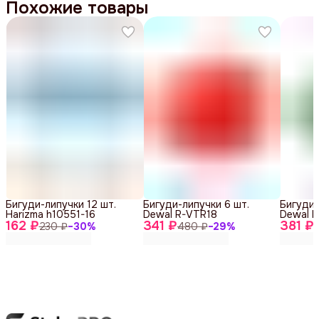
Похожие товары
Бигуди-липучки 12 шт.
Бигуди-липучки 6 шт.
Бигуди-
Harizma h10551-16
Dewal R-VTR18
Dewal 
162 ₽
341 ₽
381 ₽
230 ₽
−
30
%
480 ₽
−
29
%