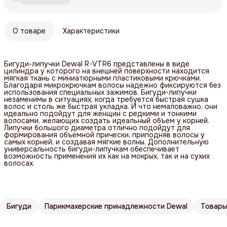
О товаре
Характеристики
Бигуди-липучки Dewal R-VTR6 представлены в виде
цилиндра у которого на внешней поверхности находится
мягкая ткань с миниатюрными пластиковыми крючками.
Благодаря микрокрючкам волосы надежно фиксируются без
использования специальных зажимов. Бигуди-липучки
незаменимы в ситуациях, когда требуется быстрая сушка
волос и столь же быстрая укладка. И что немаловажно, они
идеально подойдут для женщин с редкими и тонкими
волосами, желающих создать идеальный объем у корней.
Липучки большого диаметра отлично подойдут для
формирования объемной прически, приподняв волосы у
самых корней, и создавая мягкие волны. Дополнительную
универсальность бигуди-липучкам обеспечивает
возможность применения их как на мокрых, так и на сухих
волосах.
Бигуди
Парикмахерские принадлежности Dewal
Товары