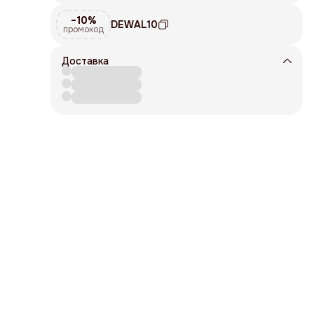
ивка
−10%
DEWAL10
ания
промокод
Доставка