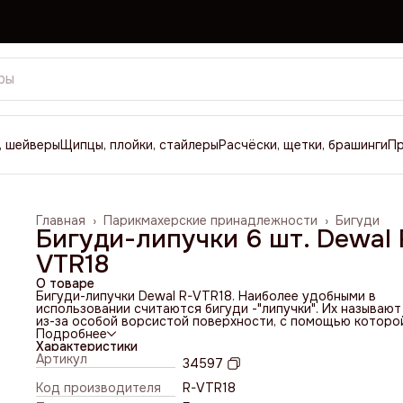
, шейверы
Щипцы, плойки, стайлеры
Расчёски, щетки, брашинги
П
Главная
›
Парикмахерские принадлежности
›
Бигуди
Бигуди-липучки 6 шт. Dewal 
VTR18
О товаре
Бигуди-липучки Dewal R-VTR18. Наиболее удобными в
использовании считаются бигуди -"липучки". Их называют
из-за особой ворсистой поверхности, с помощью которо
они крепятся на волосах. Такие бигуди больше всего
Подробнее
подходят для женщин, имеющих тонкие и редкие волосы.
Характеристики
приподнимают их у корней, за счет чего прическа станов
Артикул
34597
более объемной. Бигуди-липучки подойдут и
обладательницам других типов волос. Благодаря просто
Код производителя
R-VTR18
конструкции закрепить их на голове не составит особого