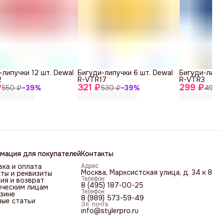
-липучки 12 шт. Dewal
Бигуди-липучки 6 шт. Dewal
Бигуди-липу
2
R-VTR17
R-VTR3
₽
321 ₽
299 ₽
550 ₽
−
39
%
530 ₽
−
39
%
490
мация для покупателей
Контакты
ка и оплата
Адрес
Москва, Марксистская улица, д. 34 к 8
ты и реквизиты
Телефон
ия и возврат
8 (495) 187-00-25
ческим лицам
Телефон
зине
8 (989) 573-59-49
ные статьи
Эл. почта
info@stylerpro.ru