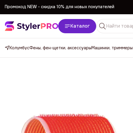
Промокод NEW -
cкидка 10% для новых покупателей
Каталог
Колумбус
Фены, фен-щетки, аксессуары
Машинки, триммеры