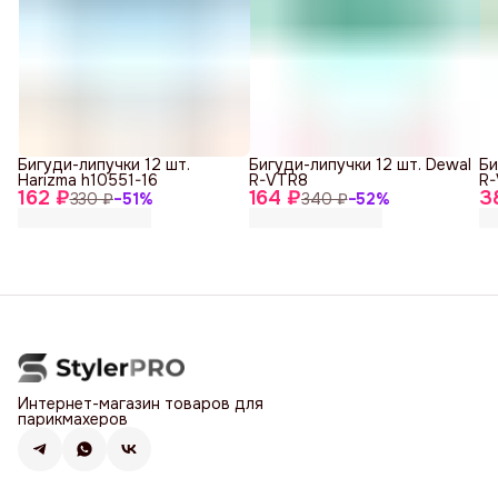
Бигуди-липучки 12 шт.
Бигуди-липучки 12 шт. Dewal
Би
Harizma h10551-16
R-VTR8
R-
162 ₽
164 ₽
3
330 ₽
−
51
%
340 ₽
−
52
%
Интернет-магазин товаров для
парикмахеров