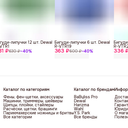
гуди-липучки 12 шт. Dewal
Бигуди-липучки 6 шт. Dewal
Бигуди
VTR1
R-VTR19
R-VTR
81 ₽
363 ₽
336 
630 ₽
−
40
%
600 ₽
−
40
%
Каталог по категориям
Каталог по брендам
Инфор
Фены, фен-щетки, аксессуары
BaByliss Pro
Достав
Машинки, триммеры, шейверы
Dewal
Контак
Щипцы, плойки, стайлеры
Harizma
Гарант
Расчёски, щетки, брашинги
Wahl
Юриди
Парикмахерские ножницы и бритвы
Y.S. Park
О мага
Все категории
Все бренды
Полез