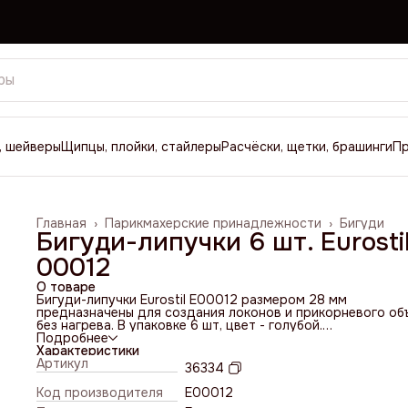
, шейверы
Щипцы, плойки, стайлеры
Расчёски, щетки, брашинги
П
Главная
›
Парикмахерские принадлежности
›
Бигуди
Бигуди-липучки 6 шт. Eurosti
00012
О товаре
Бигуди-липучки Eurostil E00012 размером 28 мм
предназначены для создания локонов и прикорневого об
без нагрева. В упаковке 6 шт, цвет - голубой.
Пластиковая основа с ворсистым покрытием фиксирует
Подробнее
прядь без резинок и дополнительных зажимов, помогает
Характеристики
избежать выраженных заломов и ускоряет процесс уклад
Артикул
36334
Диаметр 28 мм подходит для работы с прядями нужного
объема.
Код производителя
E00012