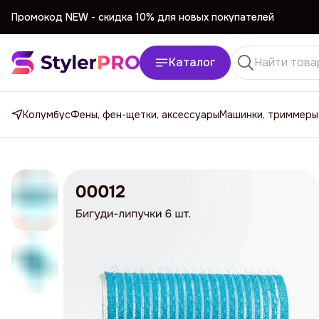
Промокод NEW -
cкидка 10% для новых покупателей
Промокод NEW -
cкидка 10% для новых покупателей
Каталог
Колумбус
Фены, фен-щетки, аксессуары
Машинки, триммеры