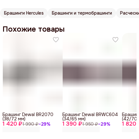
Брашинги Hercules
Брашинги и термобрашинги
Расчески
Похожие товары
Брашинг Dewal BR2070
Брашинг Dewal BRWC604
Брашин
(38/72 мм)
(34/65 мм)
(42/70 
1 420 ₽
1 390 ₽
1 820 
1 990 ₽
−
29
%
1 950 ₽
−
29
%