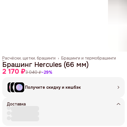
Расчёски, щетки, брашинги
›
Брашинги и термобрашинги
Главная
›
Брашинг Hercules (66 мм)
2 170 ₽
3 040 ₽
−
29
%
Получите скидку и кешбэк
Доставка