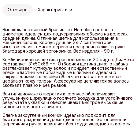
О товаре
Характеристики
Высококачественный брашинг от Hercules среднего
диаметра идеален для подчеркивания объема на волосах
средней длины. Отличная щетка для использования в
женском салоне. Корпус длиной 24.7 сантиметров
изготовлен из темного дерева и прекрасно лежит в руке
благодаря хорошей эргономике. Вес изделия - 90 г.
Комбинированная щетина расположена в 20 рядов. Диаметр
составляет 31х50х66 мм. Отборная щетина дикого кабана
разглаживает кутикулу волос и придает им естественный
блеск. Эластичные полиамидные шпильки с идеально
закругленными головками облегчают захват волос и не
царапают кожу головы. Аксессуар не цепляются за волосы,
скользят плавно и без рывков.
Вентиляционные отверстия в корпусе обеспечивают
улучшенную циркуляцию горячего воздуха для устойчивого
результата укладки и обеспечивают быстрое высыхание
волос и прочность завитка.
Слегка закругленный кончик идеально подходит для
быстрого разделения даже длинных волос. Эргономичная
деревянная ручка позволяет без труда укладывать волосы.