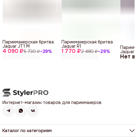
Парикмахерская бритва
Парикмахерская бритва
Jaguar JT1 M
Jaguar R1
Парикм
4 090 ₽
1 770 ₽
5 730 ₽
−
29
%
2 480 ₽
−
29
%
Jaguar 
Нет в
Интернет-магазин товаров для парикмахеров
Каталог по категориям