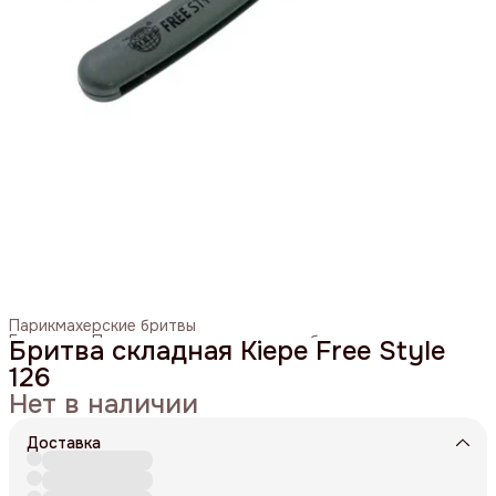
Парикмахерские бритвы
Главная
›
Парикмахерские ножницы и бритвы
›
Бритва складная Kiepe Free Style
126
Нет в наличии
Доставка