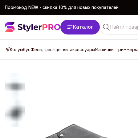
Промокод NEW -
cкидка 10% для новых покупателей
Промокод NEW -
cкидка 10% для новых покупателей
Каталог
Колумбус
Фены, фен-щетки, аксессуары
Машинки, триммеры