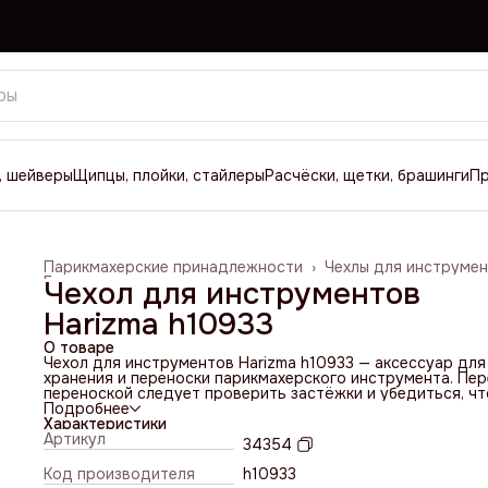
, шейверы
Щипцы, плойки, стайлеры
Расчёски, щетки, брашинги
П
Парикмахерские принадлежности
›
Чехлы для инструме
Главная
›
Чехол для инструментов
Harizma h10933
О товаре
Чехол для инструментов Harizma h10933 — аксессуар для
хранения и переноски парикмахерского инструмента. Пе
переноской следует проверить застёжки и убедиться, чт
содержимое не может свободно перемещаться внутри че
Подробнее
Материал — искусственная кожа. Назначение —
Характеристики
универсальный.
Артикул
34354
Цвет — черный. Страна производства — КНР.
Код производителя
h10933