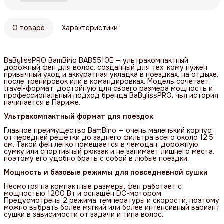
О товаре
Характеристики
BaBylissPRO BamBino BAB5510E — ультракомпактный
дорожный фен для волос, созданный для тех, кому нужен
привычный уход и аккуратная укладка в поездках, на отдыхе,
после тренировок или в командировках. Модель сочетает
travel-формат, достойную для своего размера мощность и
профессиональный подход бренда BaBylissPRO, чья история
начинается в Париже.
Ультракомпактный формат для поездок
Главное преимущество BamBino — очень маленький корпус:
от передней решётки до заднего фильтра всего около 12,5
см. Такой фен легко помещается в чемодан, дорожную
сумку или спортивный рюкзак и не занимает лишнего места,
поэтому его удобно брать с собой в любые поездки.
Мощность и базовые режимы для повседневной сушки
Несмотря на компактные размеры, фен работает с
мощностью 1200 Вт и оснащён DC-мотором.
Предусмотрены 2 режима температуры и скорости, поэтому
можно выбрать более мягкий или более интенсивный вариант
сушки в зависимости от задачи и типа волос.