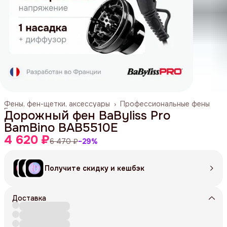
Фены, фен-щетки, аксессуары
›
Профессиональные фены
Главная
›
Дорожный фен BaByliss Pro
BamBino BAB5510E
4 620 ₽
6 470 ₽
−
29
%
Получите скидку и кешбэк
Доставка