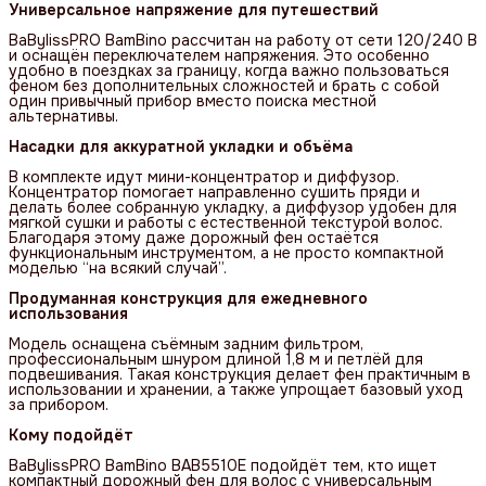
Универсальное напряжение для путешествий
BaBylissPRO BamBino рассчитан на работу от сети 120/240 В
и оснащён переключателем напряжения. Это особенно
удобно в поездках за границу, когда важно пользоваться
феном без дополнительных сложностей и брать с собой
один привычный прибор вместо поиска местной
альтернативы.
Насадки для аккуратной укладки и объёма
В комплекте идут мини-концентратор и диффузор.
Концентратор помогает направленно сушить пряди и
делать более собранную укладку, а диффузор удобен для
мягкой сушки и работы с естественной текстурой волос.
Благодаря этому даже дорожный фен остаётся
функциональным инструментом, а не просто компактной
моделью “на всякий случай”.
Продуманная конструкция для ежедневного 
использования
Модель оснащена съёмным задним фильтром,
профессиональным шнуром длиной 1,8 м и петлёй для
подвешивания. Такая конструкция делает фен практичным в
использовании и хранении, а также упрощает базовый уход
за прибором.
Кому подойдёт
BaBylissPRO BamBino BAB5510E подойдёт тем, кто ищет
компактный дорожный фен для волос с универсальным