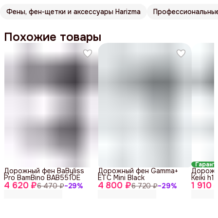
Фены, фен-щетки и аксессуары Harizma
Профессиональные
Похожие товары
Гарант
Дорожный фен BaByliss
Дорожный фен Gamma+
Дорожн
Pro BamBino BAB5510E
ETC Mini Black
Keiki h1
4 620 ₽
4 800 ₽
1 910 
6 470 ₽
−
29
%
6 720 ₽
−
29
%