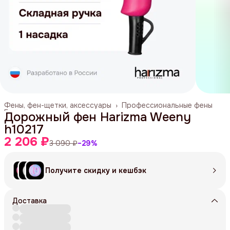
Фены, фен-щетки, аксессуары
›
Профессиональные фены
Главная
›
Дорожный фен Harizma Weeny
h10217
2 206 ₽
3 090 ₽
−
29
%
Получите скидку и кешбэк
Доставка