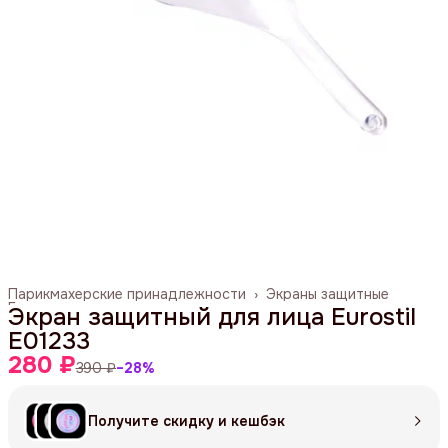
Парикмахерские принадлежности
›
Экраны защитные
Главная
›
Экран защитный для лица Eurostil
E01233
280 ₽
390 ₽
−
28
%
Получите скидку и кешбэк