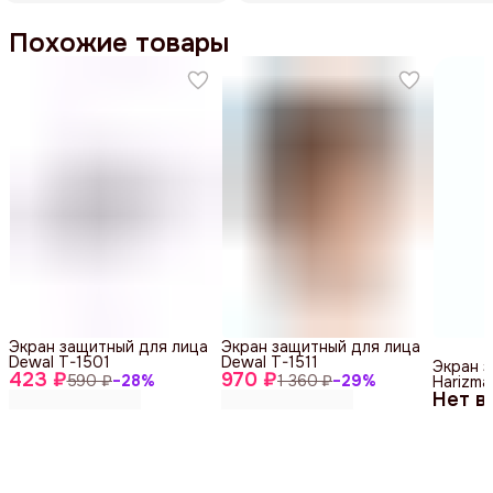
Похожие товары
Экран защитный для лица
Экран защитный для лица
Dewal T-1501
Dewal T-1511
Экран 
423 ₽
970 ₽
590 ₽
−
28
%
1 360 ₽
−
29
%
Harizma
Нет в