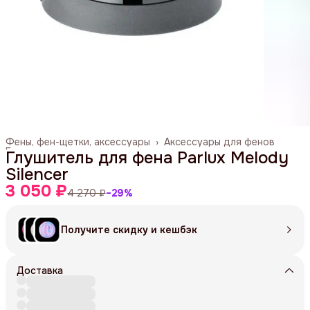
Фены, фен-щетки, аксессуары
›
Аксессуары для фенов
Главная
›
Глушитель для фена Parlux Melody
Silencer
3 050 ₽
4 270 ₽
−
29
%
Получите скидку и кешбэк
Доставка