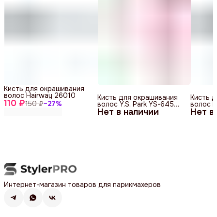
Кисть для окрашивания
волос Hairway 26010
Кисть для окрашивания
Кисть 
110 ₽
150 ₽
−
27
%
волос Y.S. Park YS-645
волос 
Нет в наличии
Pink
Нет в
Интернет-магазин товаров для парикмахеров