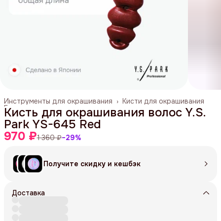
Инструменты для окрашивания
›
Кисти для окрашивания
Главная
›
Кисть для окрашивания волос Y.S.
Park YS-645 Red
970 ₽
1 360 ₽
−
29
%
Получите скидку и кешбэк
Доставка