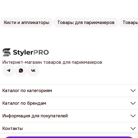
Кисти и аппликаторы
Товары для парикмахеров
Товары
Интернет-магазин товаров для парикмахеров
Каталог по категориям
Фены, фен-щетки, аксессуары
Машинки, триммеры, шейверы
Каталог по брендам
Щипцы, плойки, стайлеры
BaByliss Pro
Расчёски, щетки, брашинги
Dewal
Информация для покупателей
Парикмахерские ножницы и бритвы
Harizma
Все категории
Доставка и оплата
Wahl
Контакты и реквизиты
Контакты
Y.S. Park
Гарантия и возврат
Все бренды
Адрес
Юридическим лицам