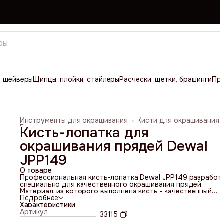
, шейверы
Щипцы, плойки, стайлеры
Расчёски, щетки, брашинги
П
Инструменты для окрашивания
›
Кисти для окрашивания
Главная
›
Кисть-лопатка для
окрашивания прядей Dewal
JPP149
О товаре
Профессиональная кисть-лопатка Dewal JPP149 разрабо
специально для качественного окрашивания прядей.
Материал, из которого выполнена кисть - качественный
силикон. Цвет основы кисти - классический черный, цвет
Подробнее
ручки - белый.
Характеристики
Кисть лопатка имеет узкую форму - 22 мм, что обеспечи
Артикул
33115
равномерное распределение краски по пряди любого