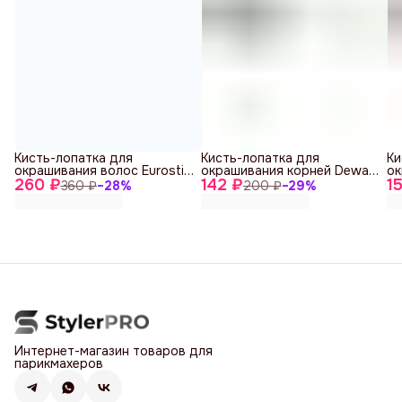
Кисть-лопатка для
Кисть-лопатка для
Ки
окрашивания волос Eurostil
окрашивания корней Dewal
ок
260 ₽
04297
142 ₽
JPP147
15
J
360 ₽
−
28
%
200 ₽
−
29
%
Интернет-магазин товаров для
парикмахеров