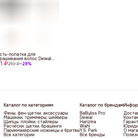
сть-лопатка для
рашивания волос Dewal
1 ₽
PP144
210 ₽
−
28
%
Каталог по категориям
Каталог по брендам
Инфор
Фены, фен-щетки, аксессуары
BaByliss Pro
Достав
Машинки, триммеры, шейверы
Dewal
Контак
Щипцы, плойки, стайлеры
Harizma
Гарант
Расчёски, щетки, брашинги
Wahl
Юриди
Парикмахерские ножницы и бритвы
Y.S. Park
О мага
Все категории
Все бренды
Полез