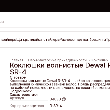
, шейверы
Щипцы, плойки, стайлеры
Расчёски, щетки, брашинги
П
Главная
›
Парикмахерские принадлежности
›
Коклюшки
Коклюшки волнистые Dewal 
SR-4
О товаре
Коклюшки волнистые Dewal R-SR-4 — набор коклюшек для
выполнения химической завивки волос. Прядь распредел
по рабочей поверхности равномерно, не перегибая концы
волос и не создавая избыточного натяжения у корней.
Подробнее
Материал — химически стойкий пластик. Диаметр — 8.5 мм
Характеристики
Длина — 83 мм. Пряди накручивают по выбранной
Артикул
34630
технологической схеме, контролируя равномерность
натяжения.
Код производителя
R-SR-4
Цвет — красный/желтый. Количество — 12 шт. Страна