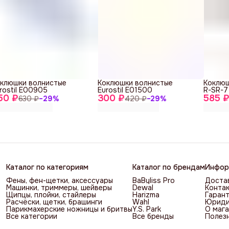
клюшки волнистые
Коклюшки волнистые
Коклюш
rostil E00905
Eurostil E01500
R-SR-7
50 ₽
300 ₽
585 
630 ₽
−
29
%
420 ₽
−
29
%
Каталог по категориям
Каталог по брендам
Инфор
Фены, фен-щетки, аксессуары
BaByliss Pro
Достав
Машинки, триммеры, шейверы
Dewal
Контак
Щипцы, плойки, стайлеры
Harizma
Гарант
Расчёски, щетки, брашинги
Wahl
Юриди
Парикмахерские ножницы и бритвы
Y.S. Park
О мага
Все категории
Все бренды
Полез