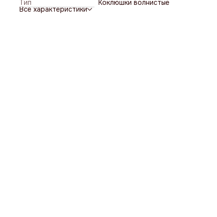
Тип
Коклюшки волнистые
производства — КНР.
Все характеристики