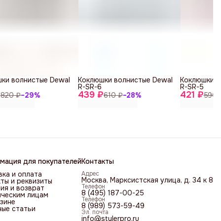
ки волнистые Dewal
Коклюшки волнистые Dewal
Коклюшки в
R-SR-6
R-SR-5
₽
439 ₽
421 ₽
820 ₽
−
29
%
610 ₽
−
28
%
590 
мация для покупателей
Контакты
ка и оплата
Адрес
Москва, Марксистская улица, д. 34 к 8
ты и реквизиты
Телефон
ия и возврат
8 (495) 187-00-25
ческим лицам
Телефон
зине
8 (989) 573-59-49
ные статьи
Эл. почта
info@stylerpro.ru