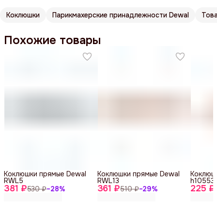
Коклюшки
Парикмахерские принадлежности Dewal
Тов
Похожие товары
Коклюшки прямые Dewal
Коклюшки прямые Dewal
Коклюш
RWL5
RWL13
h10553
381 ₽
361 ₽
225 ₽
530 ₽
−
28
%
510 ₽
−
29
%