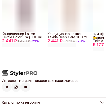
Кондиционер Lakme
Кондиционер Lakme
4.0
(
1
)
Teknia Color Stay 300 ml
Teknia Deep Care 300 ml
Кондиц
2 441 ₽
2 441 ₽
Teknia 
3 420 ₽
−
29
%
3 420 ₽
−
29
%
5 177 
Интернет-магазин товаров для парикмахеров
Каталог по категориям