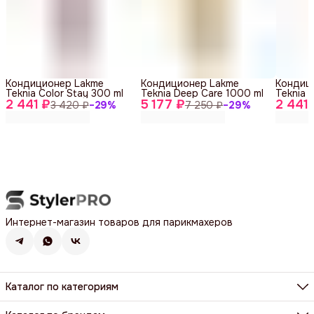
Кондиционер Lakme
Кондиционер Lakme
Кондиц
Teknia Color Stay 300 ml
Teknia Deep Care 1000 ml
Teknia 
2 441 ₽
5 177 ₽
2 441
3 420 ₽
−
29
%
7 250 ₽
−
29
%
Интернет-магазин товаров для парикмахеров
Каталог по категориям
Фены, фен-щетки, аксессуары