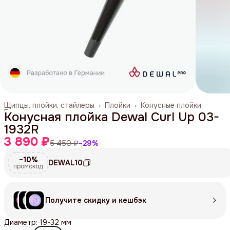
Щипцы, плойки, стайлеры
›
Плойки
›
Конусные плойки
Главная
›
Конусная плойка Dewal Curl Up 03-
1932R
3 890 ₽
5 450 ₽
−
29
%
−10%
DEWAL10
промокод
Получите скидку и кешбэк
Диаметр: 19-32 мм