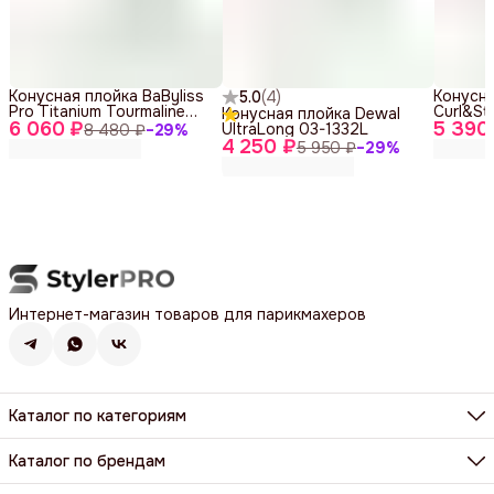
Конусная плойка BaByliss
Конусна
5.0
(
4
)
Pro Titanium Tourmaline
Curl&St
Конусная плойка Dewal
6 060 ₽
BAB2281TTE
5 390
UltraLong 03-1332L
8 480 ₽
−
29
%
4 250 ₽
5 950 ₽
−
29
%
Интернет-магазин товаров для парикмахеров
Каталог по категориям
Фены, фен-щетки, аксессуары
Машинки, триммеры, шейверы
Каталог по брендам
Щипцы, плойки, стайлеры
BaByliss Pro
Расчёски, щетки, брашинги