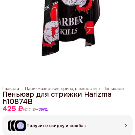
Главная
›
Парикмахерские принадлежности
›
Пеньюары
Пеньюар для стрижки Harizma
h10874B
425 ₽
600 ₽
−
29
%
Получите скидку и кешбэк