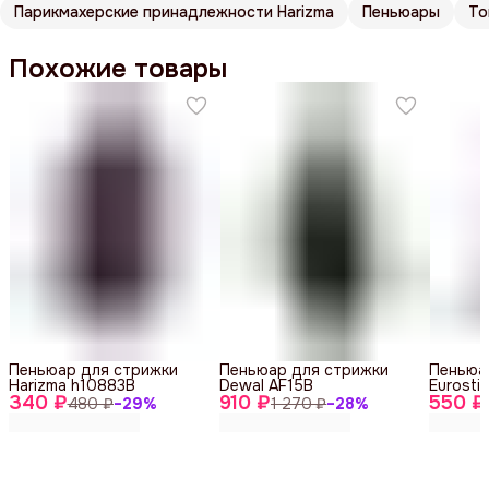
Парикмахерские принадлежности Harizma
Пеньюары
То
Похожие товары
Пеньюар для стрижки
Пеньюар для стрижки
Пеньюа
Harizma h10883B
Dewal AF15B
Eurosti
340 ₽
910 ₽
550 ₽
480 ₽
−
29
%
1 270 ₽
−
28
%