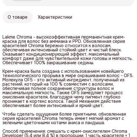
О товаре
Характеристики
Lakme Chroma - высокоэффективная перманентная крем-
краска для волос без аммиака и PPD. Обновленная серия
красителей Chroma бережно относится к волосам,
обеспечивая интенсивный стойкий цвет и чистый блеск.
Оказывает кондиционирующий эффект, максимальный
комфорт даже для чувствительной кожи головы и мягкость.
Обеспечивает 100% закрашивание седины.
Крем-краска была создана с использованием новейшего
технологического прорыва в мире окрашивания волос - OF5.
Молекула OF5 - это активный ингредиент, полученный из
растений, который на 100 % совместим с волосами,
обеспечивая полное сохранение структуры волос и
максимальную мягкость. Также OF5 замедляет процесс
окисления красителя, благодаря чему пигмент глубоко
проникает в кортекс волоса. Такой механизм действия
обеспечивает более интенсивный и яркий цвет.
Чтобы сделать ощущения более приятными, обновленная
серия красителей Chroma теперь имеет мягкий аромат с
зелеными цветочными нотами аниса и ландыша.
Способ применения: смешать с крем-окислителем Chroma
Developer (5,4 или 8,4 %) в пропорции: 1 часть красителя + 1