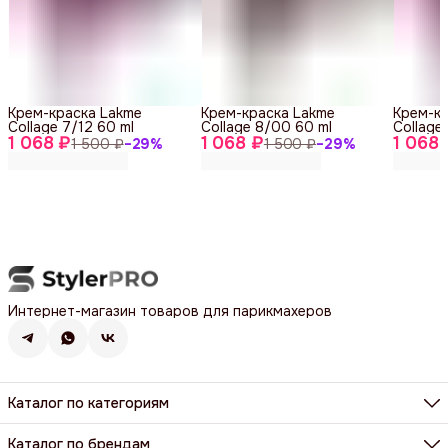
Крем-краска Lakme
Крем-краска Lakme
Крем-к
Collage 7/12 60 ml
Collage 8/00 60 ml
Collage
1 068 ₽
1 068 ₽
1 068 
1 500 ₽
−
29
%
1 500 ₽
−
29
%
Интернет-магазин товаров для парикмахеров
Каталог по категориям
Фены, фен-щетки, аксессуары
Машинки, триммеры, шейверы
Каталог по брендам