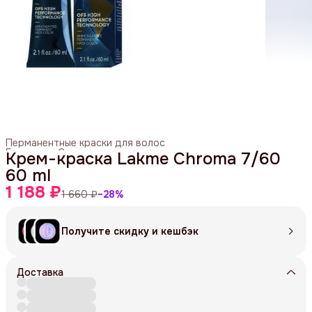
Перманентные краски для волос
Главная
›
Средства для окрашивания
›
Крем-краска Lakme Chroma 7/60
60 ml
1 188 ₽
1 660 ₽
−
28
%
Получите скидку и кешбэк
Доставка