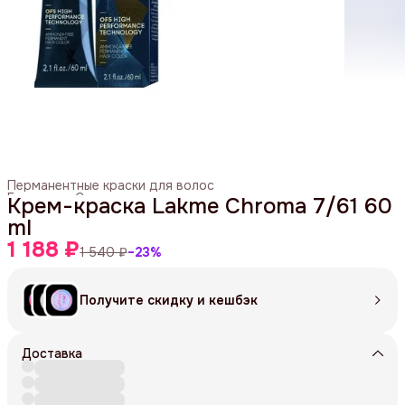
Перманентные краски для волос
Главная
›
Средства для окрашивания
›
Крем-краска Lakme Chroma 7/61 60
ml
1 188 ₽
1 540 ₽
−
23
%
Получите скидку и кешбэк
Доставка