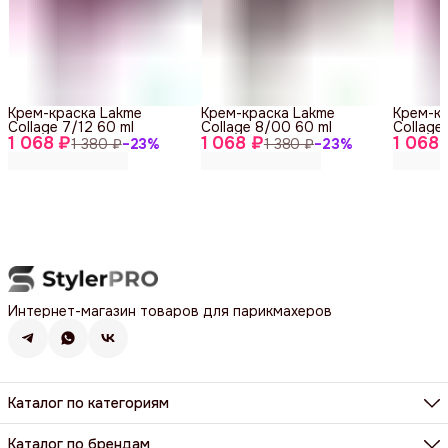
Крем-краска Lakme
Крем-краска Lakme
Крем-к
Collage 7/12 60 ml
Collage 8/00 60 ml
Collage
1 068 ₽
1 068 ₽
1 068 
1 380 ₽
−
23
%
1 380 ₽
−
23
%
Интернет-магазин товаров для парикмахеров
Каталог по категориям
Фены, фен-щетки, аксессуары
Машинки, триммеры, шейверы
Каталог по брендам