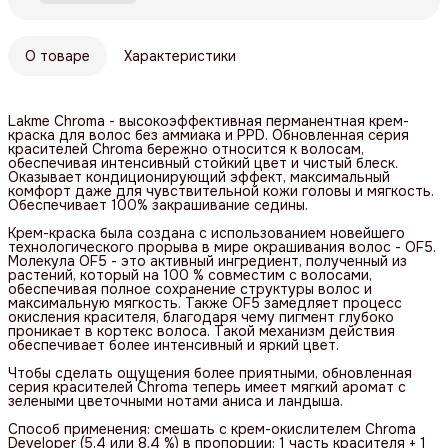
О товаре
Характеристики
Lakme Chroma - высокоэффективная перманентная крем-
краска для волос без аммиака и PPD. Обновленная серия
красителей Chroma бережно относится к волосам,
обеспечивая интенсивный стойкий цвет и чистый блеск.
Оказывает кондиционирующий эффект, максимальный
комфорт даже для чувствительной кожи головы и мягкость.
Обеспечивает 100% закрашивание седины.
Крем-краска была создана с использованием новейшего
технологического прорыва в мире окрашивания волос - OF5.
Молекула OF5 - это активный ингредиент, полученный из
растений, который на 100 % совместим с волосами,
обеспечивая полное сохранение структуры волос и
максимальную мягкость. Также OF5 замедляет процесс
окисления красителя, благодаря чему пигмент глубоко
проникает в кортекс волоса. Такой механизм действия
обеспечивает более интенсивный и яркий цвет.
Чтобы сделать ощущения более приятными, обновленная
серия красителей Chroma теперь имеет мягкий аромат с
зелеными цветочными нотами аниса и ландыша.
Способ применения: смешать с крем-окислителем Chroma
Developer (5,4 или 8,4 %) в пропорции: 1 часть красителя + 1