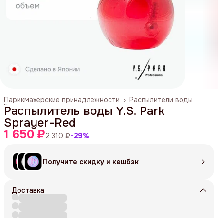
Парикмахерские принадлежности
›
Распылители воды
Главная
›
Распылитель воды Y.S. Park
Sprayer-Red
1 650 ₽
2 310 ₽
−
29
%
Получите скидку и кешбэк
Доставка