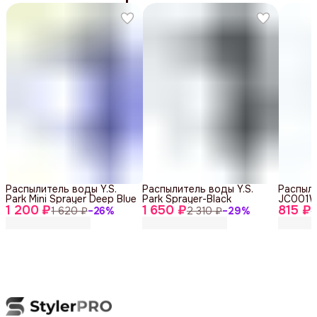
Распылитель воды Y.S.
Распылитель воды Y.S.
Распыл
Park Mini Sprayer Deep Blue
Park Sprayer-Black
JC001W
1 200 ₽
1 650 ₽
815 ₽
1 620 ₽
−
26
%
2 310 ₽
−
29
%
1