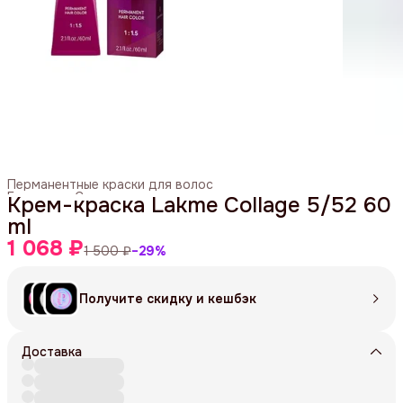
Перманентные краски для волос
Главная
›
Средства для окрашивания
›
Крем-краска Lakme Collage 5/52 60
ml
1 068 ₽
1 500 ₽
−
29
%
Получите скидку и кешбэк
Доставка