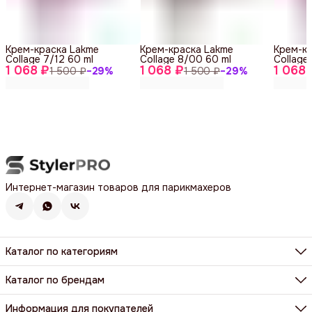
Крем-краска Lakme
Крем-краска Lakme
Крем-к
Collage 7/12 60 ml
Collage 8/00 60 ml
Collage
1 068 ₽
1 068 ₽
1 068 
1 500 ₽
−
29
%
1 500 ₽
−
29
%
Интернет-магазин товаров для парикмахеров
Каталог по категориям
Фены, фен-щетки, аксессуары
Машинки, триммеры, шейверы
Каталог по брендам
Щипцы, плойки, стайлеры
BaByliss Pro
Расчёски, щетки, брашинги
Dewal
Информация для покупателей
Парикмахерские ножницы и бритвы