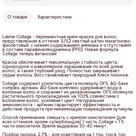
О товаре
Характеристики
Lakme Collage - перманентная крем-краска для волос,
представленная в оттенке 5/52 светлый шатен махагоново-
фиолетовый, с низким содержанием аммиака и отсутствием
в составе парафенилендиамина (PPD). Новая формула
Collage теперь веганская!
Краска обеспечивает максимальную стойкость цвета,
однородное и равномерное окрашивание по всей длине
волос, а также глубокий уход. Полностью закрашивает
седые волосы. Восстанавливает природный блеск локонов.
Collage содержит усилитель цвета молекулу OF5, AQ-Save
complex, аргинин. AQ-Save комплекс удерживает воду в
волокнах волос и сохраняет их увлажненными. OF5 молекула
растительного происхождения, на 100% совместима с
волокнами волос, усиливает цвет. Натуральная
аминокислота - аргинин гарантирует эффективность и
действие продукта при минимизации повреждения кутикулы.
Способ применения: смешать с кремом-окислителем (для
всех оттенков, кроме суперблондов) 1 часть Collage + 1.5
части окислителя. Время выдержки 30-40 минут.
Подбор оксида: 2,7% - для осветления на 1 тон, тон в тон