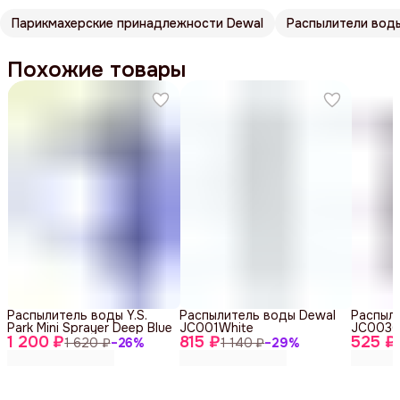
Парикмахерские принадлежности Dewal
Распылители вод
Похожие товары
Распылитель воды Y.S.
Распылитель воды Dewal
Распыл
Park Mini Sprayer Deep Blue
JC001White
JC0036
1 200 ₽
815 ₽
525 ₽
1 620 ₽
−
26
%
1 140 ₽
−
29
%