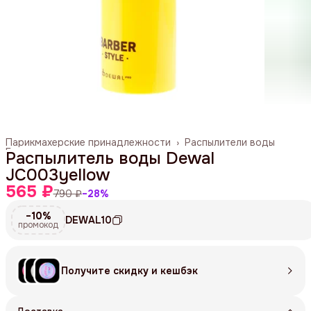
Парикмахерские принадлежности
›
Распылители воды
Главная
›
Распылитель воды Dewal
JC003yellow
565 ₽
790 ₽
−
28
%
−10%
DEWAL10
промокод
Получите скидку и кешбэк