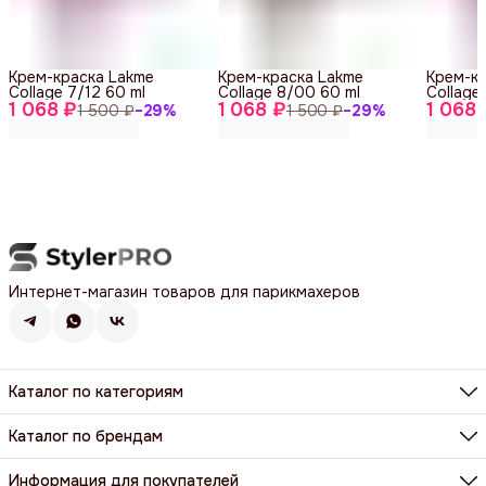
Крем-краска Lakme
Крем-краска Lakme
Крем-к
Collage 7/12 60 ml
Collage 8/00 60 ml
Collage
1 068 ₽
1 068 ₽
1 068 
1 500 ₽
−
29
%
1 500 ₽
−
29
%
Интернет-магазин товаров для парикмахеров
Каталог по категориям
Фены, фен-щетки, аксессуары
Машинки, триммеры, шейверы
Каталог по брендам
Щипцы, плойки, стайлеры
BaByliss Pro
Расчёски, щетки, брашинги
Dewal
Информация для покупателей
Парикмахерские ножницы и бритвы