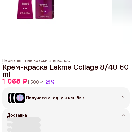
Перманентные краски для волос
Главная
›
Средства для окрашивания
›
Крем-краска Lakme Collage 8/40 60
ml
1 068 ₽
1 500 ₽
−
29
%
Получите скидку и кешбэк
Доставка