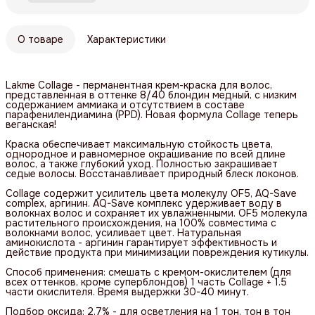
О товаре
Характеристики
Lakme Collage - перманентная крем-краска для волос,
представленная в оттенке 8/40 блондин медный, с низким
содержанием аммиака и отсутствием в составе
парафенилендиамина (PPD). Новая формула Collage теперь
веганская!
Краска обеспечивает максимальную стойкость цвета,
однородное и равномерное окрашивание по всей длине
волос, а также глубокий уход. Полностью закрашивает
седые волосы. Восстанавливает природный блеск локонов.
Collage содержит усилитель цвета молекулу OF5, AQ-Save
complex, аргинин. AQ-Save комплекс удерживает воду в
волокнах волос и сохраняет их увлажненными. OF5 молекула
растительного происхождения, на 100% совместима с
волокнами волос, усиливает цвет. Натуральная
аминокислота - аргинин гарантирует эффективность и
действие продукта при минимизации повреждения кутикулы.
Способ применения: смешать с кремом-окислителем (для
всех оттенков, кроме суперблондов) 1 часть Collage + 1.5
части окислителя. Время выдержки 30-40 минут.
Подбор оксида: 2,7% - для осветления на 1 тон, тон в тон