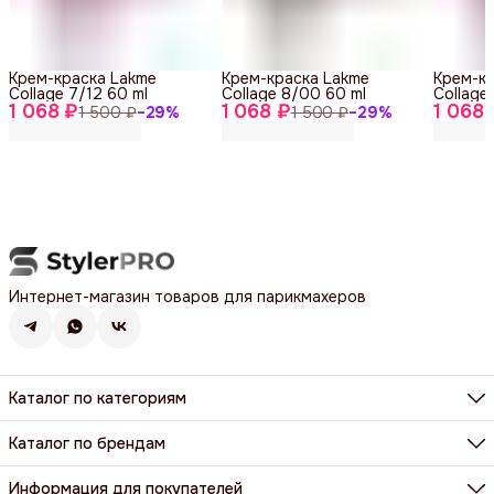
Крем-краска Lakme
Крем-краска Lakme
Крем-к
Collage 7/12 60 ml
Collage 8/00 60 ml
Collage
1 068 ₽
1 068 ₽
1 068 
1 500 ₽
−
29
%
1 500 ₽
−
29
%
Интернет-магазин товаров для парикмахеров
Каталог по категориям
Фены, фен-щетки, аксессуары
Машинки, триммеры, шейверы
Каталог по брендам
Щипцы, плойки, стайлеры
BaByliss Pro
Расчёски, щетки, брашинги
Dewal
Информация для покупателей
Парикмахерские ножницы и бритвы