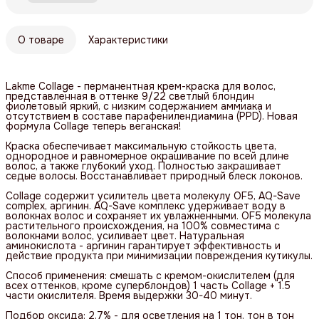
О товаре
Характеристики
Lakme Collage - перманентная крем-краска для волос,
представленная в оттенке 9/22 светлый блондин
фиолетовый яркий, с низким содержанием аммиака и
отсутствием в составе парафенилендиамина (PPD). Новая
формула Collage теперь веганская!
Краска обеспечивает максимальную стойкость цвета,
однородное и равномерное окрашивание по всей длине
волос, а также глубокий уход. Полностью закрашивает
седые волосы. Восстанавливает природный блеск локонов.
Collage содержит усилитель цвета молекулу OF5, AQ-Save
complex, аргинин. AQ-Save комплекс удерживает воду в
волокнах волос и сохраняет их увлажненными. OF5 молекула
растительного происхождения, на 100% совместима с
волокнами волос, усиливает цвет. Натуральная
аминокислота - аргинин гарантирует эффективность и
действие продукта при минимизации повреждения кутикулы.
Способ применения: смешать с кремом-окислителем (для
всех оттенков, кроме суперблондов) 1 часть Collage + 1.5
части окислителя. Время выдержки 30-40 минут.
Подбор оксида: 2,7% - для осветления на 1 тон, тон в тон