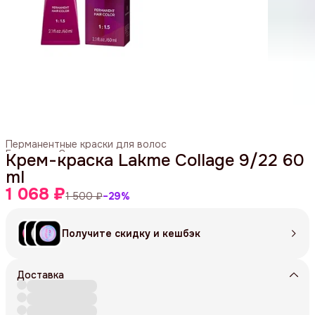
Перманентные краски для волос
Главная
›
Средства для окрашивания
›
Крем-краска Lakme Collage 9/22 60
ml
1 068 ₽
1 500 ₽
−
29
%
Получите скидку и кешбэк
Доставка